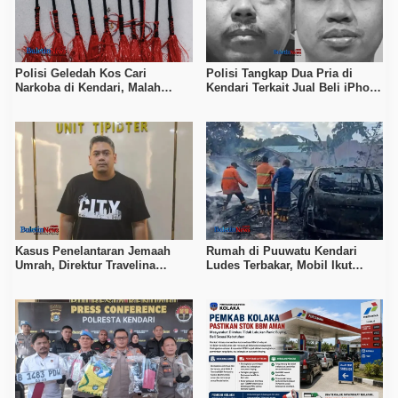
Polisi Geledah Kos Cari
Polisi Tangkap Dua Pria di
Narkoba di Kendari, Malah
Kendari Terkait Jual Beli iPhone
Temukan 21 Mata Busur dan
17 Pro Max Curian
Dua Ketapel
Kasus Penelantaran Jemaah
Rumah di Puuwatu Kendari
Umrah, Direktur Travelina
Ludes Terbakar, Mobil Ikut
Indonesia Diamankan Polisi
Hangus, Kerugian Capai Rp500
Juta