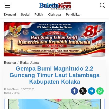
L
e
w
a
Ekonomi
Sosial
Politik
Olahraga
Pendidikan
t
i
k
e
k
o
n
t
e
n
Beranda
/
Berita Utama
G
e
Gempa Bumi Magnitudo 2.2
m
Guncang Timur Laut Latambaga
p
a
Kabupaten Kolaka
B
u
m
BuletinNews
25/07/2025
i
Berita Utama
M
a
g
n