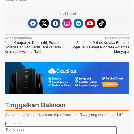
Writer: Redaksi
Ikuti Kami
N
Pos sebelumnya
Pos berikutnya
Janji Kampanye Dipenuhi, Bupati
Satlantas Polres Kolaka Edukasi
a
Kolaka Bagikan Kartu Tani kepada
Sopir Truk Lewat Program Polantas
Kelompok Wanita Tani
Menyapa
v
i
g
a
s
i
p
Tinggalkan Balasan
o
Alamat email Anda tidak akan dipublikasikan.
Ruas yang wajib ditandai
*
s
Komentar