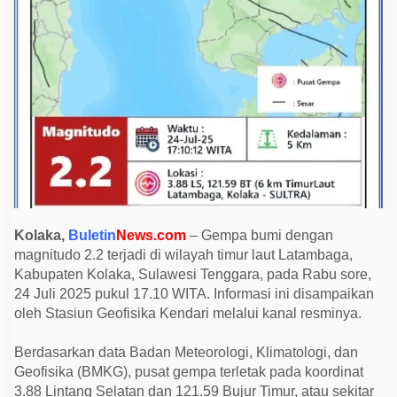
i
t
u
d
o
2
.
2
G
u
n
c
a
n
g
T
i
m
Kolaka,
Buletin
News.com
– Gempa bumi dengan
u
magnitudo 2.2 terjadi di wilayah timur laut Latambaga,
r
L
Kabupaten Kolaka, Sulawesi Tenggara, pada Rabu sore,
a
24 Juli 2025 pukul 17.10 WITA. Informasi ini disampaikan
u
t
oleh Stasiun Geofisika Kendari melalui kanal resminya.
L
a
t
Berdasarkan data Badan Meteorologi, Klimatologi, dan
a
Geofisika (BMKG), pusat gempa terletak pada koordinat
m
b
3.88 Lintang Selatan dan 121.59 Bujur Timur, atau sekitar