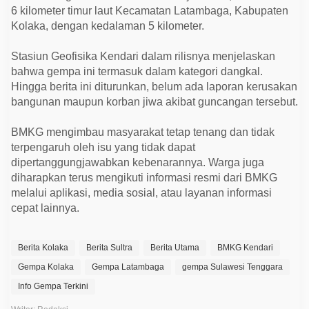
a
6 kilometer timur laut Kecamatan Latambaga, Kabupaten
g
a
Kolaka, dengan kedalaman 5 kilometer.
K
a
Stasiun Geofisika Kendari dalam rilisnya menjelaskan
b
u
bahwa gempa ini termasuk dalam kategori dangkal.
p
Hingga berita ini diturunkan, belum ada laporan kerusakan
a
t
bangunan maupun korban jiwa akibat guncangan tersebut.
e
n
K
BMKG mengimbau masyarakat tetap tenang dan tidak
o
terpengaruh oleh isu yang tidak dapat
l
a
dipertanggungjawabkan kebenarannya. Warga juga
k
diharapkan terus mengikuti informasi resmi dari BMKG
a
melalui aplikasi, media sosial, atau layanan informasi
cepat lainnya.
Berita Kolaka
Berita Sultra
Berita Utama
BMKG Kendari
Gempa Kolaka
Gempa Latambaga
gempa Sulawesi Tenggara
Info Gempa Terkini