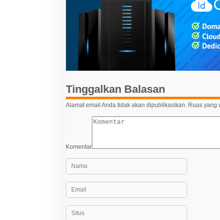
g
a
s
i
p
o
s
Tinggalkan Balasan
Alamat email Anda tidak akan dipublikasikan.
Ruas yang w
Komentar