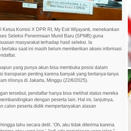
l Ketua Komisi X DPR RI, My Esti Wijayanti, menekankan
oses Seleksi Penerimaan Murid Baru (SPMB) guna
asan masyarakat terhadap hasil seleksi. Ia
erlaku saat ini masih belum memberikan akses informasi
ndaftar.
apapun yang punya akun bisa membuka posisi dalam
i transparan penting karena banyak yang bertanya-tanya
lam rilisnya di Jakarta, Minggu (22/6/2025).
ngan tersebut, pendaftar hanya bisa melihat status mereka
membandingkan dengan peserta lain. Hal ini, lanjutnya,
n calon peserta didik mempertanyakan alasan
hingga tahu secara detil. ‘Oh, aku tidak diterima karena