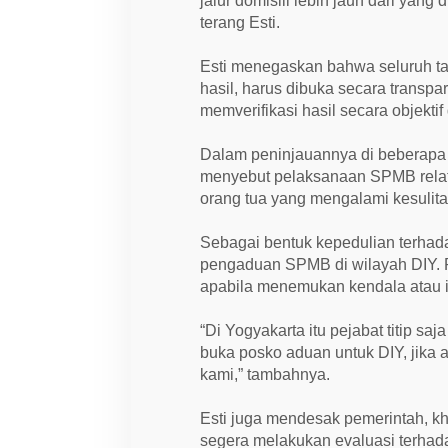
jalur domisili lebih jauh dari yang 
terang Esti.
Esti menegaskan bahwa seluruh 
hasil, harus dibuka secara transp
memverifikasi hasil secara objekti
Dalam peninjauannya di beberapa s
menyebut pelaksanaan SPMB relati
orang tua yang mengalami kesulit
Sebagai bentuk kepedulian terhad
pengaduan SPMB di wilayah DIY. 
apabila menemukan kendala atau i
“Di Yogyakarta itu pejabat titip saj
buka posko aduan untuk DIY, jika
kami,” tambahnya.
Esti juga mendesak pemerintah, kh
segera melakukan evaluasi terha