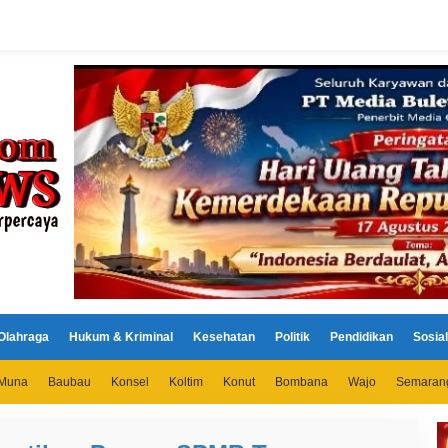
Olahraga
Hukum & Kriminal
Kesehatan
Politik
Pendidikan
Sosial
Muna
Baubau
Konsel
Koltim
Konut
Bombana
Wajo
Semaran