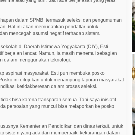
diterima atau yang lain.’ Jadi ada penjelasan yang jelas,”
tahapan dalam SPMB, termasuk seleksi dan pengumuman
aran. Hal ini akan memudahkan pendaftar untuk
f dan mencegah asumsi negatif terhadap sistem.
ekolah di Daerah Istimewa Yogyakarta (DIY), Esti
f berjalan lancar. Namun, ia masih menemui sebagian
an dalam menggunakan teknologi.
ap aspirasi masyarakat, Esti pun membuka posko
Posko ini ditujukan untuk menampung laporan masyarakat
ndikasi ketidakberesan dalam proses seleksi.
a tidak bisa karena transparan semua. Tapi saya inisiatif
 ada persoalan yang muncul bisa melaporkan ke posko
ususnya Kementerian Pendidikan dan dinas terkait, untuk
dap sistem yang ada dan memperbaiki kekurangan dalam