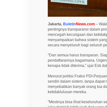
S
P
M
B
T
r
Jakarta,
Buletin
News.com
– Waki
a
n
pentingnya transparansi dalam pr
s
mencegah kecurigaan dan ketidakpu
p
a
menyampaikan bahwa sistem yang b
r
secara menyeluruh bagi seluruh pe
a
n
“Dan semua harus transparan. Si
pendaftarannya bagaimana. Urgens
kenapa tidak diterima,” ujar Esti da
Menurut politisi Fraksi PDI-Perjua
sendiri dalam sistem, tanpa dapat 
menyebabkan banyak orang tua da
ketidaklulusan mereka.
“Mestinya bisa lihat keseluruhan se