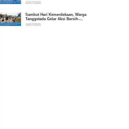
RI
23/07/2026
Sambut Hari Kemerdekaan, Warga
Tanggetada Gelar Aksi Bersih-
Bersih Desa
16/07/2026