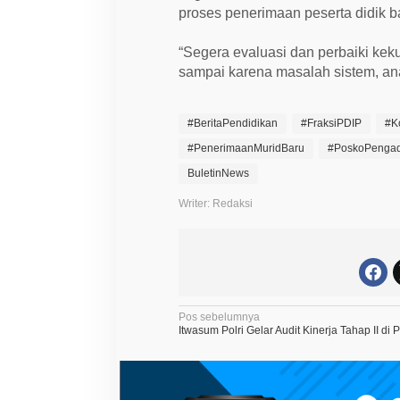
proses penerimaan peserta didik b
“Segera evaluasi dan perbaiki k
sampai karena masalah sistem, ana
#BeritaPendidikan
#FraksiPDIP
#K
#PenerimaanMuridBaru
#PoskoPenga
BuletinNews
Writer: Redaksi
N
Pos sebelumnya
Itwasum Polri Gelar Audit Kinerja Tahap II di 
a
v
i