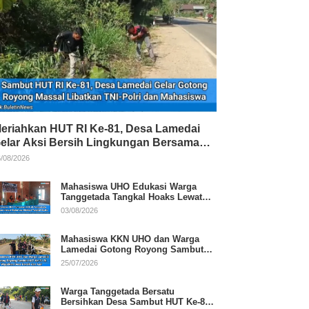
eriahkan HUT RI Ke-81, Desa Lamedai
elar Aksi Bersih Lingkungan Bersama
NI-Polri
/08/2026
Mahasiswa UHO Edukasi Warga
Tanggetada Tangkal Hoaks Lewat
Program Literasi
03/08/2026
Mahasiswa KKN UHO dan Warga
Lamedai Gotong Royong Sambut
HUT Ke-81 RI
25/07/2026
Warga Tanggetada Bersatu
Bersihkan Desa Sambut HUT Ke-81