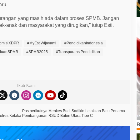
aru.
ekurangan yang masih ada dalam proses SPMB. Jangan
k-anak dan masyarakat yang dirugikan,” tutup Esti.
omisiXDPR
#MyEstiWijayanti
#PendidikanIndonesia
duanSPMB
#SPMB2025
#TransparansiPendidikan
Ikuti Kami
Pos berikutnya
Menkes Budi Sadikin Letakkan Batu Pertama
Polres Kolaka
Pembangunan RSUD Buton Utara Tipe C
B