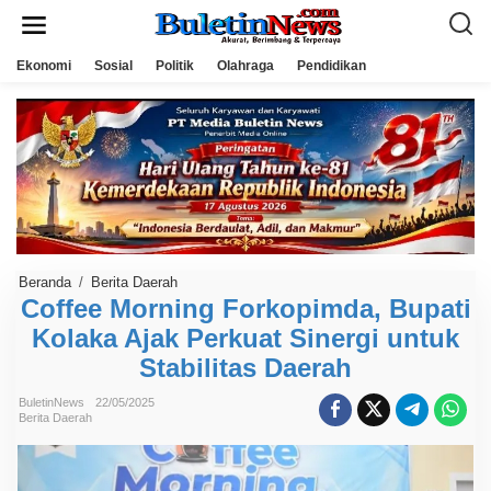
L
e
w
a
Ekonomi
Sosial
Politik
Olahraga
Pendidikan
t
i
k
e
k
o
n
t
e
n
Beranda
/
Berita Daerah
C
o
Coffee Morning Forkopimda, Bupati
f
Kolaka Ajak Perkuat Sinergi untuk
f
e
Stabilitas Daerah
e
M
o
BuletinNews
22/05/2025
r
Berita Daerah
n
i
n
g