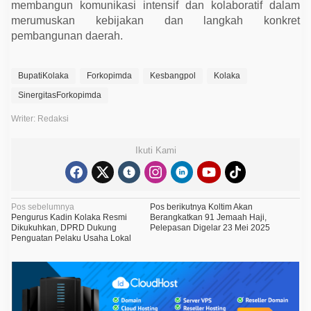
membangun komunikasi intensif dan kolaboratif dalam
a
h
merumuskan kebijakan dan langkah konkret
pembangunan daerah.
BupatiKolaka
Forkopimda
Kesbangpol
Kolaka
SinergitasForkopimda
Writer: Redaksi
Ikuti Kami
N
Pos sebelumnya
Pos berikutnya
Koltim Akan
Pengurus Kadin Kolaka Resmi
Berangkatkan 91 Jemaah Haji,
a
Dikukuhkan, DPRD Dukung
Pelepasan Digelar 23 Mei 2025
Penguatan Pelaku Usaha Lokal
v
i
g
a