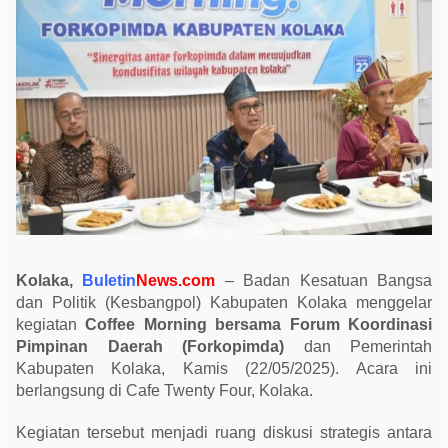
F
o
r
k
o
p
i
m
d
a
,
B
u
p
a
t
i
K
o
Kolaka,
Buletin
News.com
– Badan Kesatuan Bangsa
l
dan Politik (Kesbangpol) Kabupaten Kolaka menggelar
a
k
kegiatan
Coffee Morning bersama Forum Koordinasi
a
Pimpinan Daerah (Forkopimda)
dan Pemerintah
A
j
Kabupaten Kolaka, Kamis (22/05/2025). Acara ini
a
berlangsung di Cafe Twenty Four, Kolaka.
k
P
e
Kegiatan tersebut menjadi ruang diskusi strategis antara
r