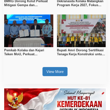
BMKG Dorong Kolut Perkuat
Dekranasda Kolaka Matangkan
Mitigasi Gempa dan
Program Kerja 2027, Fokus
Kesiapsiagaan Masyarakat
Tingkatkan Daya Saing
Kerajinan Lokal
Pemkab Kolaka dan Kejari
Bupati Amri Dorong Sertifikasi
Teken MoU, Perkuat
Tenaga Kerja Konstruksi untuk
Pendampingan Hukum
Tingkatkan Daya Saing SDM
Kolaka
View More