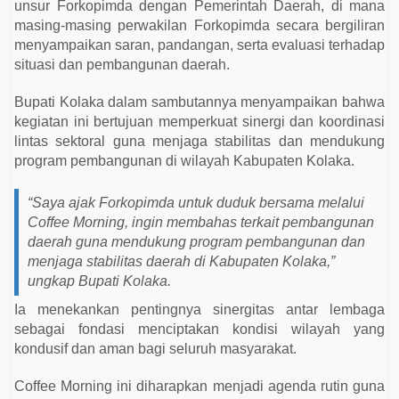
unsur Forkopimda dengan Pemerintah Daerah, di mana
k
u
masing-masing perwakilan Forkopimda secara bergiliran
a
menyampaikan saran, pandangan, serta evaluasi terhadap
t
S
situasi dan pembangunan daerah.
i
n
e
Bupati Kolaka dalam sambutannya menyampaikan bahwa
r
kegiatan ini bertujuan memperkuat sinergi dan koordinasi
g
i
lintas sektoral guna menjaga stabilitas dan mendukung
u
program pembangunan di wilayah Kabupaten Kolaka.
n
t
u
“Saya ajak Forkopimda untuk duduk bersama melalui
k
S
Coffee Morning, ingin membahas terkait pembangunan
t
daerah guna mendukung program pembangunan dan
a
b
menjaga stabilitas daerah di Kabupaten Kolaka,”
i
ungkap Bupati Kolaka.
l
i
Ia menekankan pentingnya sinergitas antar lembaga
t
a
sebagai fondasi menciptakan kondisi wilayah yang
s
kondusif dan aman bagi seluruh masyarakat.
D
a
e
Coffee Morning ini diharapkan menjadi agenda rutin guna
r