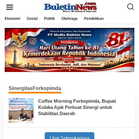
L
e
w
a
Ekonomi
Sosial
Politik
Olahraga
Pendidikan
t
i
k
e
k
o
n
t
e
n
SinergitasForkopimda
Coffee Morning Forkopimda, Bupati
Kolaka Ajak Perkuat Sinergi untuk
Stabilitas Daerah
Lihat Selengkapnya