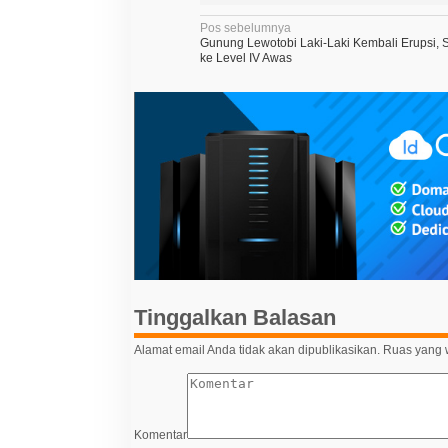
N
Pos sebelumnya
Gunung Lewotobi Laki-Laki Kembali Erupsi, S
a
ke Level IV Awas
v
i
g
a
s
i
p
o
s
Tinggalkan Balasan
Alamat email Anda tidak akan dipublikasikan.
Ruas yang w
Komentar