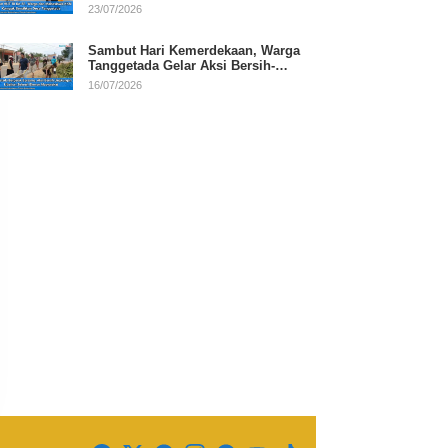
RI
23/07/2026
Sambut Hari Kemerdekaan, Warga
Tanggetada Gelar Aksi Bersih-
Bersih Desa
16/07/2026