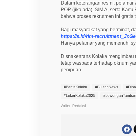
n
Dalam keterangan resmi, pelamar w
i
S
POP (jika ada), SIM A, serta Kart
y
bahwa proses rekrutmen ini gratis
a
r
a
Bagi masyarakat yang berminat, da
t
https://s.id/rim-recruitment_Jr.G
n
y
Hanya pelamar yang memenuhi syar
a
Disnakertrans Kolaka mengimbau 
tetap waspada terhadap oknum ya
penipuan.
#BeritaKolaka
#BuletinNews
#Dina
#LokerKolaka2025
#LowonganTamba
Writer: Redaksi