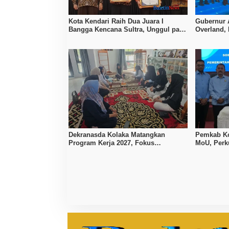
Kota Kendari Raih Dua Juara I
Gubernur 
Bangga Kencana Sultra, Unggul pada
Overland,
Pelayanan MOW dan Data Keluarga
Bombana, 
Dekranasda Kolaka Matangkan
Pemkab Ko
Program Kerja 2027, Fokus
MoU, Per
Tingkatkan Daya Saing Kerajinan
Lokal