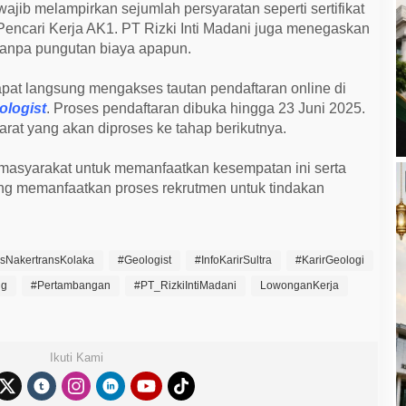
ajib melampirkan sejumlah persyaratan seperti sertifikat
u Pencari Kerja AK1. PT Rizki Inti Madani juga menegaskan
 tanpa pungutan biaya apapun.
pat langsung mengakses tautan pendaftaran online di
eologist
. Proses pendaftaran dibuka hingga 23 Juni 2025.
at yang akan diproses ke tahap berikutnya.
masyarakat untuk memanfaatkan kesempatan ini serta
ng memanfaatkan proses rekrutmen untuk tindakan
sNakertransKolaka
#Geologist
#InfoKarirSultra
#KarirGeologi
ng
#Pertambangan
#PT_RizkiIntiMadani
LowonganKerja
Ikuti Kami