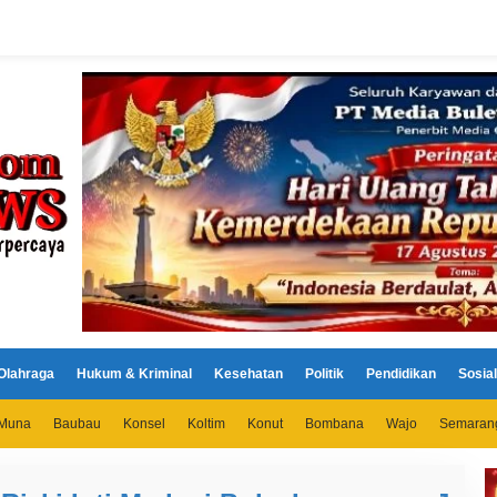
Olahraga
Hukum & Kriminal
Kesehatan
Politik
Pendidikan
Sosial
Muna
Baubau
Konsel
Koltim
Konut
Bombana
Wajo
Semaran