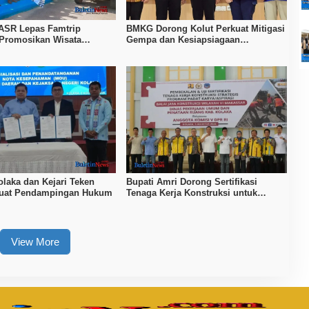
ASR Lepas Famtrip
BMKG Dorong Kolut Perkuat Mitigasi
 Promosikan Wisata
Gempa dan Kesiapsiagaan
Kolaka, dan Koltim
Masyarakat
laka dan Kejari Teken
Bupati Amri Dorong Sertifikasi
kuat Pendampingan Hukum
Tenaga Kerja Konstruksi untuk
Tingkatkan Daya Saing SDM Kolaka
View More