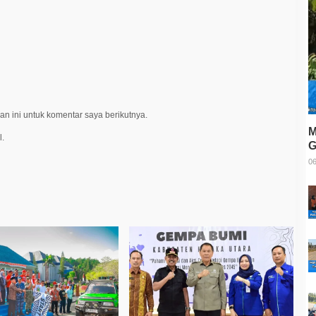
n ini untuk komentar saya berikutnya.
M
l.
G
T
06