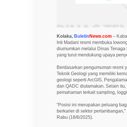
d
a
n
i
B
u
k
a
Kolaka,
Buletin
News.com
– Kabar
L
o
Inti Madani resmi membuka lowongan
w
diumumkan melalui Dinas Tenaga K
o
yang turut mendukung upaya penye
n
g
a
Berdasarkan pengumuman resmi yang
n
J
Teknik Geologi yang memiliki kema
r
geologi seperti ArcGIS. Pengalaman
G
e
dan QADC diutamakan. Selain itu, p
o
pemahaman terkait sampling, logg
l
o
g
“Posisi ini merupakan peluang bagi
i
s
berkarier di sektor pertambangan,”
t
Rabu (18/6/2025).
,
I