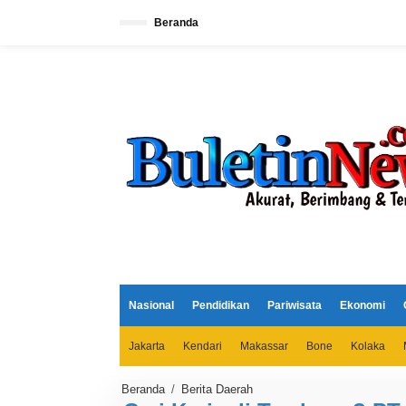
L
e
Beranda
w
a
t
i
k
e
k
o
n
t
e
n
Nasional
Pendidikan
Pariwisata
Ekonomi
Jakarta
Kendari
Makassar
Bone
Kolaka
Beranda
/
Berita Daerah
C
a