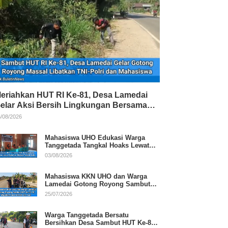
eriahkan HUT RI Ke-81, Desa Lamedai
elar Aksi Bersih Lingkungan Bersama
NI-Polri
/08/2026
Mahasiswa UHO Edukasi Warga
Tanggetada Tangkal Hoaks Lewat
Program Literasi
03/08/2026
Mahasiswa KKN UHO dan Warga
Lamedai Gotong Royong Sambut
HUT Ke-81 RI
25/07/2026
Warga Tanggetada Bersatu
Bersihkan Desa Sambut HUT Ke-81