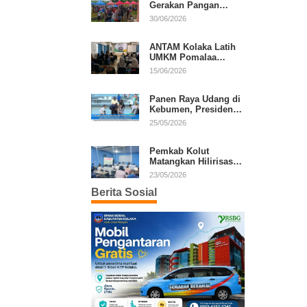
Gerakan Pangan
Murah, Warga Serbu
30/06/2026
Komoditas Harga
Terjangkau
ANTAM Kolaka Latih
UMKM Pomalaa
Kembangkan Produk
15/06/2026
Lokal Berdaya Saing
Panen Raya Udang di
Kebumen, Presiden
Prabowo Tekankan
25/05/2026
Ekonomi Produktif
Pemkab Kolut
Matangkan Hilirisasi
Kakao dan Kelapa,
23/05/2026
Investor Lirik Potensi
Berita Sosial
Daerah