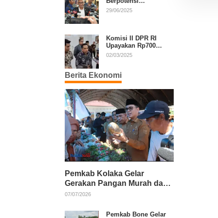
Berpotensi
Diperpanjang, Aria
29/06/2025
Bima Soroti Implikasi
Ketatanegaraan
Komisi II DPR RI
Upayakan Rp700
Miliar dari APBN
02/03/2025
untuk PSU di 24
Daerah Pasca
Berita Ekonomi
Putusan MK
Pemkab Kolaka Gelar
Gerakan Pangan Murah dan
Salurkan Pupuk Organik
07/07/2026
Pemkab Bone Gelar