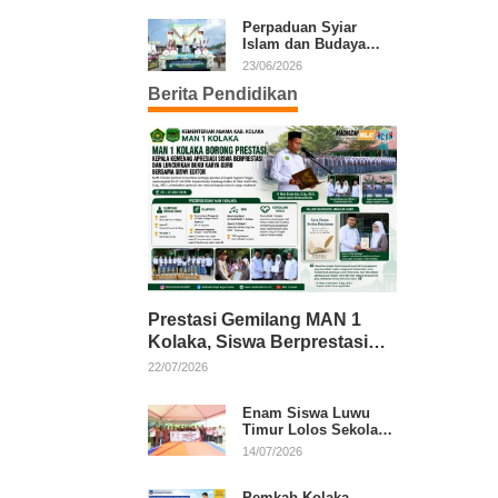
Kafilah Kolaka
Perpaduan Syiar
Islam dan Budaya
Warnai Pawai Ta’aruf
23/06/2026
MTQ XXXI Sultra
Berita Pendidikan
Prestasi Gemilang MAN 1
Kolaka, Siswa Berprestasi
dan Guru Berkarya Raih
22/07/2026
Apresiasi
Enam Siswa Luwu
Timur Lolos Sekolah
Rakyat, Bupati: Jaga
14/07/2026
Nama Baik Daerah
Pemkab Kolaka