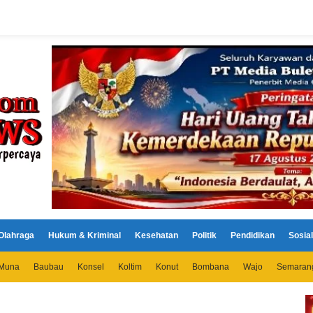
Olahraga
Hukum & Kriminal
Kesehatan
Politik
Pendidikan
Sosial
Muna
Baubau
Konsel
Koltim
Konut
Bombana
Wajo
Semaran