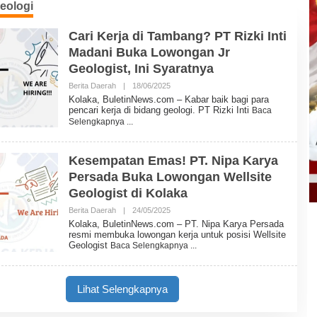
eologi
Cari Kerja di Tambang? PT Rizki Inti
Madani Buka Lowongan Jr
Geologist, Ini Syaratnya
Berita Daerah
|
18/06/2025
O
L
Kolaka, BuletinNews.com – Kabar baik bagi para
E
pencari kerja di bidang geologi. PT Rizki Inti
Baca
H
Selengkapnya
B
U
L
E
Kesempatan Emas! PT. Nipa Karya
T
Persada Buka Lowongan Wellsite
I
N
Geologist di Kolaka
N
E
Berita Daerah
|
24/05/2025
O
W
L
Kolaka, BuletinNews.com – PT. Nipa Karya Persada
S
E
resmi membuka lowongan kerja untuk posisi Wellsite
H
Geologist
Baca Selengkapnya
B
U
L
E
Lihat Selengkapnya
T
I
N