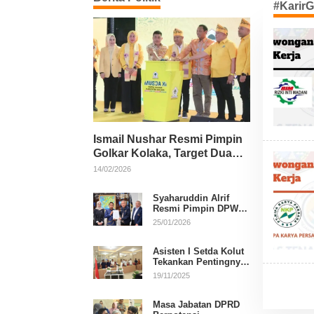
#KarirG
Ismail Nushar Resmi Pimpin
Golkar Kolaka, Target Dua
Kursi per Dapil
14/02/2026
Syaharuddin Alrif
Resmi Pimpin DPW
NasDem Sulsel
25/01/2026
Asisten I Setda Kolut
Tekankan Pentingnya
Pendidikan Politik
19/11/2025
untuk Perkuat
Demokrasi
Masa Jabatan DPRD