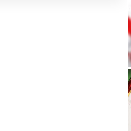
N
E
W
S