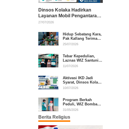
Dinsos Kolaka Hadirkan
Layanan Mobil Pengantaran
Gratis bagi Pasien Penerima
27/07/2026
Manfaat Desil 1–5
Hidup Sebatang Kara,
Pak Kallang Terima
Bantuan dari Laznas
25/07/2026
WIZ Kolaka
Tebar Kepedulian,
Laznas WIZ Santuni
Anak Yatim dan
11/07/2026
Dhuafa di Kecamatan
Latambaga
Aktivasi IKD Jadi
Syarat, Dinsos Kolaka
Sosialisasikan
10/07/2026
Pendaftaran Perlinsos
Digital
Program Berkah
Peduli, WIZ Bombana
Bantu Lansia dan
31/05/2026
Janda di Poea
Berita Religius