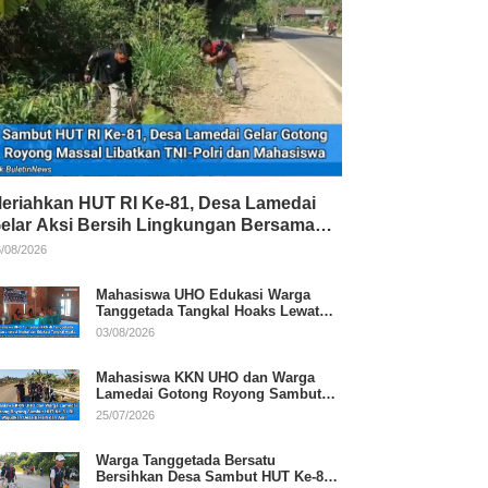
eriahkan HUT RI Ke-81, Desa Lamedai
elar Aksi Bersih Lingkungan Bersama
NI-Polri
/08/2026
Mahasiswa UHO Edukasi Warga
Tanggetada Tangkal Hoaks Lewat
Program Literasi
03/08/2026
Mahasiswa KKN UHO dan Warga
Lamedai Gotong Royong Sambut
HUT Ke-81 RI
25/07/2026
Warga Tanggetada Bersatu
Bersihkan Desa Sambut HUT Ke-81