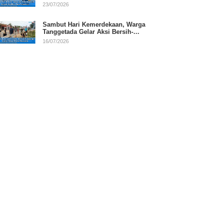
RI
23/07/2026
Sambut Hari Kemerdekaan, Warga
Tanggetada Gelar Aksi Bersih-
Bersih Desa
16/07/2026