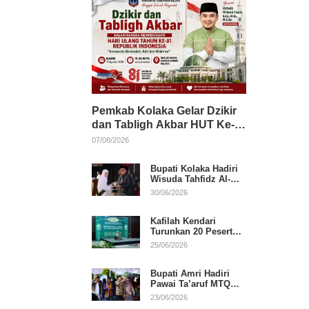
Pemkab Kolaka Gelar Dzikir
dan Tabligh Akbar HUT Ke-
81 RI, Hadirkan Dai Nasional
07/08/2026
Bupati Kolaka Hadiri
Wisuda Tahfidz Al-
Qur’an, Komitmen
30/06/2026
Dukung Pendidikan
Keagamaan
Kafilah Kendari
Turunkan 20 Peserta
pada Hari Pertama
25/06/2026
MTQ Sultra 2026 di
Konawe
Bupati Amri Hadiri
Pawai Ta’aruf MTQ
XXXI Sultra, Beri
23/06/2026
Dukungan untuk