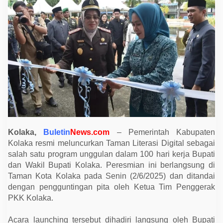
e
s
m
i
k
a
n
T
a
m
a
n
L
i
t
e
r
a
Kolaka,
Buletin
News.com
– Pemerintah Kabupaten
s
Kolaka resmi meluncurkan Taman Literasi Digital sebagai
i
D
salah satu program unggulan dalam 100 hari kerja Bupati
i
dan Wakil Bupati Kolaka. Peresmian ini berlangsung di
g
i
Taman Kota Kolaka pada Senin (2/6/2025) dan ditandai
t
dengan pengguntingan pita oleh Ketua Tim Penggerak
a
l
PKK Kolaka.
,
S
e
Acara launching tersebut dihadiri langsung oleh Bupati