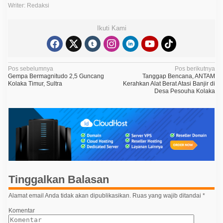
Writer: Redaksi
Ikuti Kami
N
Pos sebelumnya
Pos berikutnya
Gempa Bermagnitudo 2,5 Guncang
Tanggap Bencana, ANTAM
a
Kolaka Timur, Sultra
Kerahkan Alat Berat Atasi Banjir di
Desa Pesouha Kolaka
v
i
g
a
s
i
p
Tinggalkan Balasan
o
Alamat email Anda tidak akan dipublikasikan.
Ruas yang wajib ditandai
*
s
Komentar