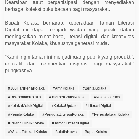
Kearsipan turut berpartisipasi dengan menyediakan
a
a
berbagai koleksi buku bacaan bagi masyarakat.
n
Bupati Kolaka berharap, keberadaan Taman Literasi
Digital ini dapat menjadi wadah yang positif dalam
meningkatkan minat baca, literasi digital, dan kreativitas
masyarakat Kolaka, khususnya generasi muda.
“Kami ingin taman ini menjadi ruang publik yang produktif,
edukatif, dan memberikan inspirasi bagi masyarakat,”
pungkasnya.
#100HariKerjaKolaka
#AmriKolaka
#BeritaKolaka
#DiskominfoKolaka
#InternetGratisKolaka
#KolakaCerdas
#KolakaMelekDigital
#KolakaUpdate
#LiterasiDigital
#PemdaKolaka
#PenggiatLiterasiKolaka
#PerpustakaanKolaka
#RuangPublikKolaka
#TamanLiterasiDigital
#WisataEdukasiKolaka
BuletinNews
BupatiKolaka