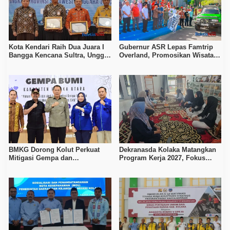
Kota Kendari Raih Dua Juara I
Gubernur ASR Lepas Famtrip
Bangga Kencana Sultra, Unggul
Overland, Promosikan Wisata
pada Pelayanan MOW dan Data
Bombana, Kolaka, dan Koltim
Keluarga
BMKG Dorong Kolut Perkuat
Dekranasda Kolaka Matangkan
Mitigasi Gempa dan
Program Kerja 2027, Fokus
Kesiapsiagaan Masyarakat
Tingkatkan Daya Saing
Kerajinan Lokal