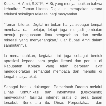
d
Kolaka, H. Amri, S.STP., M.Si, yang menyampaikan bahwa
i
a
kehadiran Taman Literasi Digital ini merupakan sarana
k
edukasi sekaligus rekreasi bagi masyarakat.
a
n
I
“Taman Literasi Digital ini bukan hanya sebagai tempat
n
membaca dan belajar, tetapi juga menjadi jembatan
t
e
menuju penguasaan ilmu pengetahuan dan media
r
rekreasi yang menyenangkan,” ujar Bupati Amri dalam
n
e
sambutannya.
t
G
r
Ia menambahkan, kegiatan ini juga sebagai bentuk
a
apresiasi kepada para pegiat literasi dan penulis di
t
i
Kabupaten Kolaka yang telah berperan aktif
s
menggelorakan semangat membaca dan menulis di
d
a
tengah masyarakat.
n
B
u
Sebagai bentuk dukungan, Pemerintah Daerah melalui
k
Dinas Komunikasi dan Informatika (Diskominfo)
u
menyediakan fasilitas internet gratis di area taman
B
a
tersebut. Sementara itu, Dinas Perpustakaan dan
c