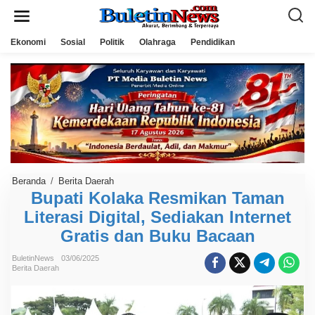
L
e
w
a
Ekonomi
Sosial
Politik
Olahraga
Pendidikan
t
i
k
e
k
o
n
t
e
n
Beranda
/
Berita Daerah
B
u
Bupati Kolaka Resmikan Taman
p
Literasi Digital, Sediakan Internet
a
t
Gratis dan Buku Bacaan
i
K
o
BuletinNews
03/06/2025
l
Berita Daerah
a
k
a
R