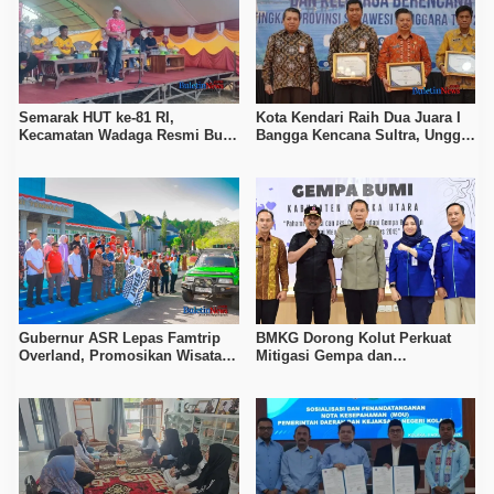
Semarak HUT ke-81 RI,
Kota Kendari Raih Dua Juara I
Kecamatan Wadaga Resmi Buka
Bangga Kencana Sultra, Unggul
Porseni Setelah Vakum Tujuh
pada Pelayanan MOW dan Data
Tahun
Keluarga
Gubernur ASR Lepas Famtrip
BMKG Dorong Kolut Perkuat
Overland, Promosikan Wisata
Mitigasi Gempa dan
Bombana, Kolaka, dan Koltim
Kesiapsiagaan Masyarakat