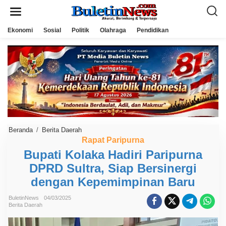
L
e
w
a
Ekonomi
Sosial
Politik
Olahraga
Pendidikan
t
i
k
e
k
o
n
t
e
n
Beranda
/
Berita Daerah
B
u
Rapat Paripurna
p
Bupati Kolaka Hadiri Paripurna
a
t
DPRD Sultra, Siap Bersinergi
i
K
dengan Kepemimpinan Baru
o
l
a
BuletinNews
04/03/2025
Berita Daerah
k
a
H