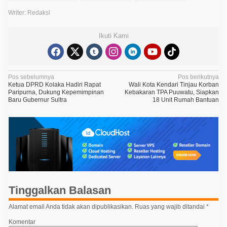
Writer: Redaksi
Ikuti Kami
N
Pos sebelumnya
Pos berikutnya
Ketua DPRD Kolaka Hadiri Rapat
Wali Kota Kendari Tinjau Korban
a
Paripurna, Dukung Kepemimpinan
Kebakaran TPA Puuwatu, Siapkan
Baru Gubernur Sultra
18 Unit Rumah Bantuan
v
i
g
a
s
i
p
Tinggalkan Balasan
o
Alamat email Anda tidak akan dipublikasikan.
Ruas yang wajib ditandai
*
s
Komentar