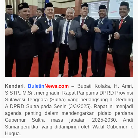
a
d
i
r
i
P
a
r
i
p
u
r
n
a
D
P
R
D
S
Kendari,
Buletin
News.com
– Bupati Kolaka, H. Amri,
u
S.STP., M.Si., menghadiri Rapat Paripurna DPRD Provinsi
l
t
Sulawesi Tenggara (Sultra) yang berlangsung di Gedung
r
A DPRD Sultra pada Senin (3/3/2025). Rapat ini menjadi
a
,
agenda penting dalam mendengarkan pidato perdana
S
Gubernur Sultra masa jabatan 2025-2030, Andi
i
a
Sumangerukka, yang didampingi oleh Wakil Gubernur Ir.
p
Hugua.
B