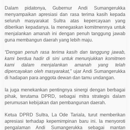
e
r
Dalam pidatonya, Gubernur Andi Sumangerukka
s
menyampaikan apresiasi dan rasa terima kasih kepada
i
n
seluruh masyarakat Sultra atas kepercayaan yang
e
diberikan kepadanya. Ia menegaskan komitmennya untuk
r
g
menjalankan amanah ini dengan penuh tanggung jawab
i
guna membangun daerah yang lebih maju.
d
e
n
“Dengan penuh rasa terima kasih dan tanggung jawab,
g
kami berdua hadir di sini untuk menunjukkan komitmen
a
n
kami dalam menjalankan amanah yang telah
K
dipercayakan oleh masyarakat,”
ujar Andi Sumangerukka
e
p
di hadapan para anggota dewan dan tamu undangan.
e
m
i
Ia juga menekankan pentingnya sinergi dengan berbagai
m
pihak, terutama DPRD, sebagai mitra strategis dalam
p
i
perumusan kebijakan dan pembangunan daerah.
n
a
Ketua DPRD Sultra, La Ode Tariala, turut memberikan
n
B
apresiasi terhadap kepemimpinan baru ini. Ia menyoroti
a
pengalaman Andi Sumangerukka sebagai mantan
r