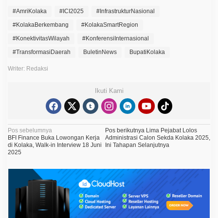
#AmriKolaka
#ICI2025
#InfrastrukturNasional
#KolakaBerkembang
#KolakaSmartRegion
#KonektivitasWilayah
#KonferensiInternasional
#TransformasiDaerah
BuletinNews
BupatiKolaka
Writer: Redaksi
Ikuti Kami
N
Pos sebelumnya
Pos berikutnya
Lima Pejabat Lolos
BFI Finance Buka Lowongan Kerja
Administrasi Calon Sekda Kolaka 2025,
a
di Kolaka, Walk-in Interview 18 Juni
Ini Tahapan Selanjutnya
2025
v
i
g
a
s