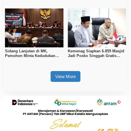
Tentukan 1 Syawal 1447 H
Fasilitas Ibadah dan Istirahat
Sidang Lanjutan di MK,
Kemenag Siapkan 6.859 Masjid
Pemohon Minta Kedudukan
Jadi Posko Singgah Gratis
Polri Diubah Melalui Mendagri
Pemudik Lebaran 2026
View More