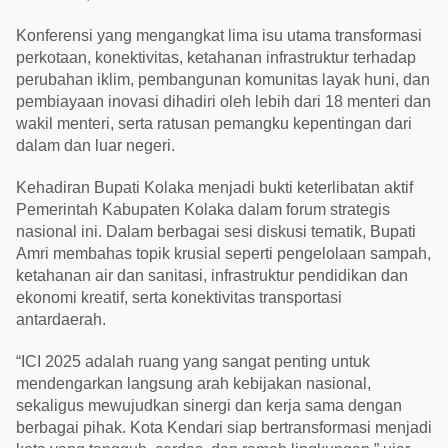
k
t
Konferensi yang mengangkat lima isu utama transformasi
u
r
perkotaan, konektivitas, ketahanan infrastruktur terhadap
d
perubahan iklim, pembangunan komunitas layak huni, dan
a
n
pembiayaan inovasi dihadiri oleh lebih dari 18 menteri dan
K
wakil menteri, serta ratusan pemangku kepentingan dari
e
t
dalam dan luar negeri.
a
h
a
Kehadiran Bupati Kolaka menjadi bukti keterlibatan aktif
n
Pemerintah Kabupaten Kolaka dalam forum strategis
a
nasional ini. Dalam berbagai sesi diskusi tematik, Bupati
n
D
Amri membahas topik krusial seperti pengelolaan sampah,
a
ketahanan air dan sanitasi, infrastruktur pendidikan dan
e
r
ekonomi kreatif, serta konektivitas transportasi
a
antardaerah.
h
“ICI 2025 adalah ruang yang sangat penting untuk
mendengarkan langsung arah kebijakan nasional,
sekaligus mewujudkan sinergi dan kerja sama dengan
berbagai pihak. Kota Kendari siap bertransformasi menjadi