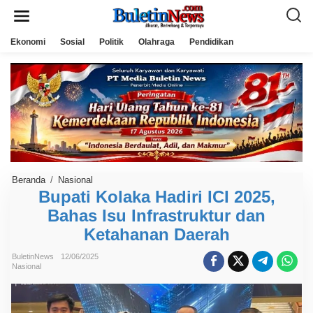
L
e
w
a
Ekonomi
Sosial
Politik
Olahraga
Pendidikan
t
i
k
e
k
o
n
t
e
n
Beranda
/
Nasional
B
u
Bupati Kolaka Hadiri ICI 2025,
p
Bahas Isu Infrastruktur dan
a
t
Ketahanan Daerah
i
K
o
BuletinNews
12/06/2025
l
Nasional
a
k
a
H