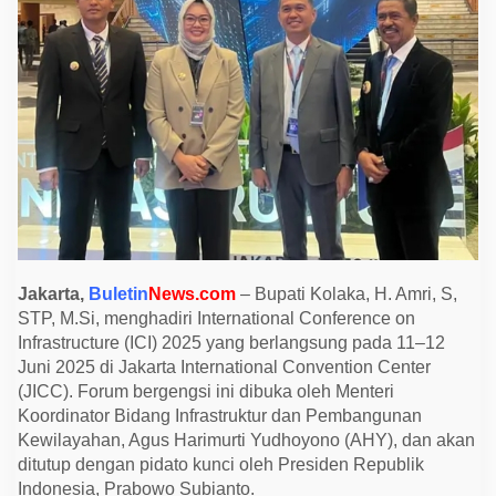
a
d
i
r
i
I
C
I
2
0
2
5
,
B
a
h
a
s
Jakarta,
Buletin
News.com
– Bupati Kolaka, H. Amri, S,
I
STP, M.Si, menghadiri International Conference on
s
u
Infrastructure (ICI) 2025 yang berlangsung pada 11–12
I
Juni 2025 di Jakarta International Convention Center
n
f
(JICC). Forum bergengsi ini dibuka oleh Menteri
r
Koordinator Bidang Infrastruktur dan Pembangunan
a
s
Kewilayahan, Agus Harimurti Yudhoyono (AHY), dan akan
t
ditutup dengan pidato kunci oleh Presiden Republik
r
u
Indonesia, Prabowo Subianto.