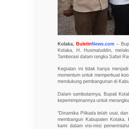
R
a
m
a
d
h
a
n
d
i
Kolaka,
Buletin
News.com
– Bupa
I
Kolaka, H. Husmaluddin, mela
w
o
Tamborasi dalam rangka Safari Ra
i
m
Kegiatan ini tidak hanya menjadi
e
n
momentum untuk memperkuat koor
d
mendukung pembangunan di Kabu
a
a
,
Dalam sambutannya, Bupati Kola
S
e
kepemimpinannya untuk merangkul
r
a
h
“Dinamika Pilkada telah usai, dan
k
membangun Kabupaten Kolaka. Kam
a
n
kami dalam visi-misi pemerinta