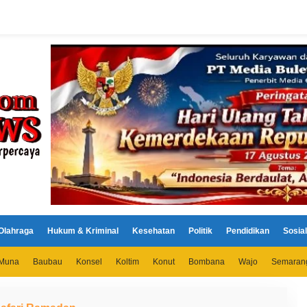
Olahraga
Hukum & Kriminal
Kesehatan
Politik
Pendidikan
Sosial
Muna
Baubau
Konsel
Koltim
Konut
Bombana
Wajo
Semaran