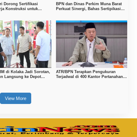
i Dorong Sertifikasi
BPN dan Dinas Perkim Muna Barat
ja Konstruksi untuk
Perkuat Sinergi, Bahas Sertipikasi
n Daya Saing SDM Kolaka
Tanah hingga Penataan Permukiman
BM di Kolaka Jadi Sorotan,
ATR/BPN Terapkan Pengukuran
n Langsung ke Depot
Terjadwal di 400 Kantor Pertanahan,
Waktu Tunggu Maksimal Tujuh Hari
View More