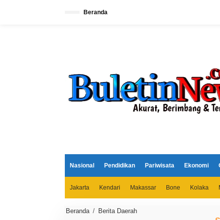
L
e
Beranda
w
a
t
i
k
e
k
o
n
t
e
n
Nasional
Pendidikan
Pariwisata
Ekonomi
Jakarta
Kendari
Makassar
Bone
Kolaka
Beranda
/
Berita Daerah
B
u