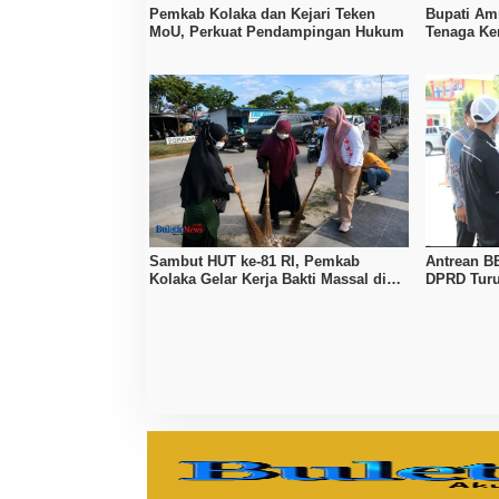
Pemkab Kolaka dan Kejari Teken
Bupati Amr
MoU, Perkuat Pendampingan Hukum
Tenaga Ker
Tingkatka
Sambut HUT ke-81 RI, Pemkab
Antrean B
Kolaka Gelar Kerja Bakti Massal di
DPRD Turu
Seluruh Wilayah
Pertamina