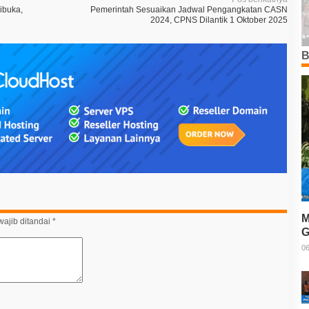
ibuka,
Pemerintah Sesuaikan Jadwal Pengangkatan CASN
2024, CPNS Dilantik 1 Oktober 2025
B
M
ajib ditandai
*
G
T
06