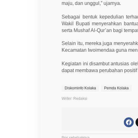
B
maju, dan unggul,” ujarnya.
a
n
t
Sebagai bentuk kepedulian terh
u
a
Wakil Bupati menyerahkan bant
n
serta Mushaf Al-Qur’an bagi tempa
u
n
t
Selain itu, mereka juga menyerah
u
Kecamatan Iwoimendaa guna menin
k
U
M
Kegiatan ini disambut antusias o
K
M
dapat membawa perubahan positif 
Diskominfo Kolaka
Pemda Kolaka
Writer: Redaksi
Pos sebelumnya