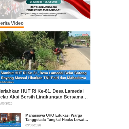
erita Video
eriahkan HUT RI Ke-81, Desa Lamedai
elar Aksi Bersih Lingkungan Bersama
NI-Polri
/08/2026
Mahasiswa UHO Edukasi Warga
Tanggetada Tangkal Hoaks Lewat
Program Literasi
03/08/2026