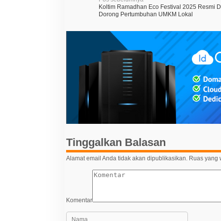
N
Koltim Ramadhan Eco Festival 2025 Resmi D
a
Dorong Pertumbuhan UMKM Lokal
v
i
g
a
s
i
p
o
s
Tinggalkan Balasan
Alamat email Anda tidak akan dipublikasikan.
Ruas yang w
Komentar