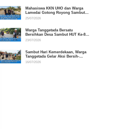
Mahasiswa KKN UHO dan Warga
Lamedai Gotong Royong Sambut
HUT Ke-81 RI
25/07/2026
Warga Tanggetada Bersatu
Bersihkan Desa Sambut HUT Ke-81
RI
23/07/2026
Sambut Hari Kemerdekaan, Warga
Tanggetada Gelar Aksi Bersih-
Bersih Desa
16/07/2026