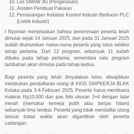
Las SMAW 3G (Pengelasan)
r
t
Asisten Pembuat Pakaian
a
Pemasangan Instalasi Kontrol Industri Berbasis PLC
(Listrik Industri)
I Nyoman menjelaskan bahwa penerimaan peserta telah
dimulai sejak 14 Januari 2025, dan pada 31 Januari 2025
sudah diumumkan nama-nama peserta yang lolos seleksi
tahap pertama. Dari 12 program, sebanyak 11 sudah
dibuka pada tahap pertama, sementara satu program
tambahan akan dimulai pada tahap kedua.
Bagi peserta yang telah dinyatakan lolos, diwajibkan
melakukan pendaftaran ulang di KIOS SIAPKERJA BLKK
Kolaka pada 3-4 Februari 2025. Peserta harus membawa
materai Rp10.000 dan pas foto ukuran 3×4 dengan latar
merah (memakai kemeja putih atau berjas hitam)
sebanyak lima lembar. Peserta yang tidak mendaftar ulang
sesuai batas waktu akan digantikan oleh peserta
cadangan.