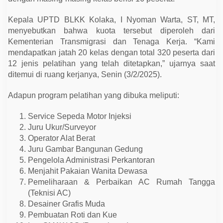
p
e
t
Kepala UPTD BLKK Kolaka, I Nyoman Warta, ST, MT,
e
menyebutkan bahwa kuota tersebut diperoleh dari
n
s
Kementerian Transmigrasi dan Tenaga Kerja. “Kami
i
mendapatkan jatah 20 kelas dengan total 320 peserta dari
T
a
12 jenis pelatihan yang telah ditetapkan,” ujarnya saat
h
ditemui di ruang kerjanya, Senin (3/2/2025).
u
n
2
Adapun program pelatihan yang dibuka meliputi:
0
2
5
Service Sepeda Motor Injeksi
,
Juru Ukur/Surveyor
T
e
Operator Alat Berat
r
Juru Gambar Bangunan Gedung
i
Pengelola Administrasi Perkantoran
m
a
Menjahit Pakaian Wanita Dewasa
3
Pemeliharaan & Perbaikan AC Rumah Tangga
2
0
(Teknisi AC)
P
Desainer Grafis Muda
e
s
Pembuatan Roti dan Kue
e