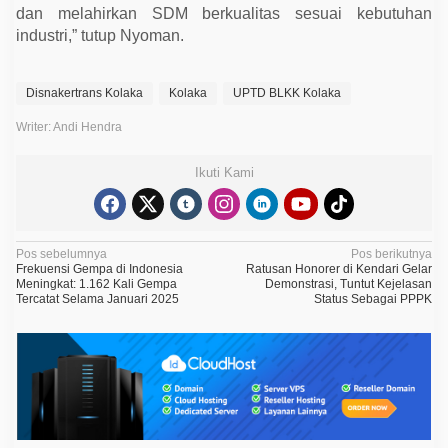
dan melahirkan SDM berkualitas sesuai kebutuhan
industri,” tutup Nyoman.
Disnakertrans Kolaka
Kolaka
UPTD BLKK Kolaka
Writer: Andi Hendra
Ikuti Kami
N
Pos sebelumnya
Pos berikutnya
Frekuensi Gempa di Indonesia
Ratusan Honorer di Kendari Gelar
a
Meningkat: 1.162 Kali Gempa
Demonstrasi, Tuntut Kejelasan
Tercatat Selama Januari 2025
Status Sebagai PPPK
v
i
g
a
s
i