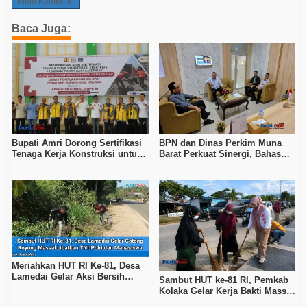
Baca Juga:
Bupati Amri Dorong Sertifikasi
BPN dan Dinas Perkim Muna
Tenaga Kerja Konstruksi untuk
Barat Perkuat Sinergi, Bahas
Tingkatkan Daya Saing SDM
Sertipikasi Tanah hingga
Kolaka
Penataan Permukiman
Meriahkan HUT RI Ke-81, Desa
Lamedai Gelar Aksi Bersih
Sambut HUT ke-81 RI, Pemkab
Lingkungan Bersama TNI-Polri
Kolaka Gelar Kerja Bakti Massal
di Seluruh Wilayah