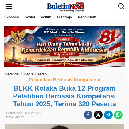
L
e
w
a
Ekonomi
Sosial
Politik
Olahraga
Pendidikan
t
i
k
e
k
o
n
t
e
n
Beranda
/
Berita Daerah
B
L
Pelantikan Berbasis Kompetensi
K
BLKK Kolaka Buka 12 Program
K
K
Pelatihan Berbasis Kompetensi
o
l
Tahun 2025, Terima 320 Peserta
a
k
a
BuletinNews
03/02/2025
Berita Daerah
B
u
k