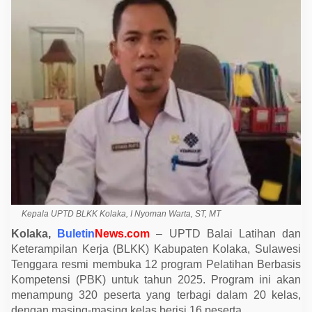
a
1
2
P
r
o
g
r
a
m
P
e
l
a
t
i
h
a
n
B
e
Kepala UPTD BLKK Kolaka, I Nyoman Warta, ST, MT
r
b
Kolaka,
Buletin
News.com
– UPTD Balai Latihan dan
a
Keterampilan Kerja (BLKK) Kabupaten Kolaka, Sulawesi
s
Tenggara resmi membuka 12 program Pelatihan Berbasis
i
s
Kompetensi (PBK) untuk tahun 2025. Program ini akan
K
menampung 320 peserta yang terbagi dalam 20 kelas,
o
m
dengan masing-masing kelas berisi 16 peserta.