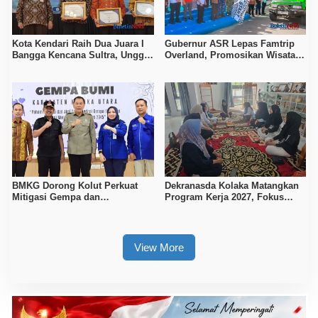
Kota Kendari Raih Dua Juara I
Gubernur ASR Lepas Famtrip
Bangga Kencana Sultra, Unggul
Overland, Promosikan Wisata
pada Pelayanan MOW dan Data
Bombana, Kolaka, dan Koltim
Keluarga
BMKG Dorong Kolut Perkuat
Dekranasda Kolaka Matangkan
Mitigasi Gempa dan
Program Kerja 2027, Fokus
Kesiapsiagaan Masyarakat
Tingkatkan Daya Saing
Kerajinan Lokal
View More