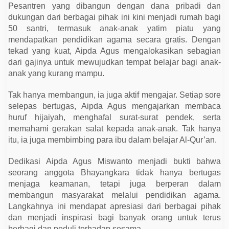
a
Pesantren yang dibangun dengan dana pribadi dan
n
dukungan dari berbagai pihak ini kini menjadi rumah bagi
P
e
50 santri, termasuk anak-anak yatim piatu yang
s
mendapatkan pendidikan agama secara gratis. Dengan
a
n
tekad yang kuat, Aipda Agus mengalokasikan sebagian
t
dari gajinya untuk mewujudkan tempat belajar bagi anak-
r
e
anak yang kurang mampu.
n
u
Tak hanya membangun, ia juga aktif mengajar. Setiap sore
n
t
selepas bertugas, Aipda Agus mengajarkan membaca
u
huruf hijaiyah, menghafal surat-surat pendek, serta
k
A
memahami gerakan salat kepada anak-anak. Tak hanya
n
itu, ia juga membimbing para ibu dalam belajar Al-Qur’an.
a
k
Y
Dedikasi Aipda Agus Miswanto menjadi bukti bahwa
a
t
seorang anggota Bhayangkara tidak hanya bertugas
i
menjaga keamanan, tetapi juga berperan dalam
m
membangun masyarakat melalui pendidikan agama.
Langkahnya ini mendapat apresiasi dari berbagai pihak
dan menjadi inspirasi bagi banyak orang untuk terus
berbagi dan peduli terhadap sesama.