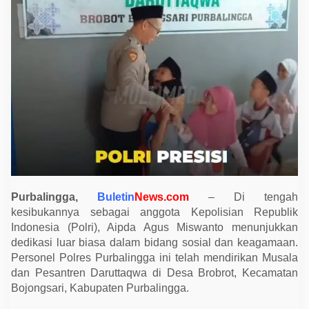
i
s
i
d
i
P
u
r
b
a
l
i
n
g
g
a
B
a
n
Purbalingga,
Buletin
News.com
– Di tengah
g
u
kesibukannya sebagai anggota Kepolisian Republik
n
Indonesia (Polri), Aipda Agus Miswanto menunjukkan
M
u
dedikasi luar biasa dalam bidang sosial dan keagamaan.
s
Personel Polres Purbalingga ini telah mendirikan Musala
h
o
dan Pesantren Daruttaqwa di Desa Brobrot, Kecamatan
l
Bojongsari, Kabupaten Purbalingga.
a
d