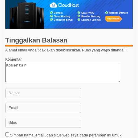
i
g
a
s
i
Tinggalkan Balasan
p
o
Alamat email Anda tidak akan dipublikasikan.
Ruas yang wajib ditandai
*
s
Komentar
Simpan nama, email, dan situs web saya pada peramban ini untuk