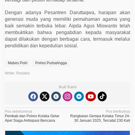
Dengan adanya Pesantren Daruttaqwa, harapan akan
generasi muda yang memiliki pemahaman agama yang
baik semakin terbuka lebar. Aipda Agus Miswanto telah
membuktikan bahwa pengabdian kepada masyarakat
dapat dilakukan dengan berbagai cara, termasuk melalui
pendidikan dan kepedulian sosial.
Mabes Polri
Polres Purbalingga
Writer: Redaksi
Ikuti Kami
N
Pos sebelumnya
Pos berikutnya
Pemkab dan Polres Kolaka Gelar
Rangkaian Gempa Kolaka Timur 24-
a
Apel Siaga Antisipasi Bencana
30 Januari 2025, Tercatat 230 Kali
v