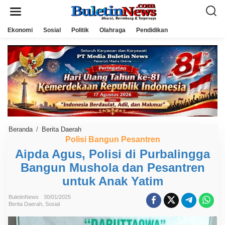
L
e
w
a
Ekonomi
Sosial
Politik
Olahraga
Pendidikan
t
i
k
e
k
o
n
t
e
n
Beranda
/
Berita Daerah
A
i
Polisi Bangun Pesantren
p
Aipda Agus, Polisi di Purbalingga
d
a
Bangun Mushola dan Pesantren
A
g
untuk Anak Yatim
u
s
,
BuletinNews
30/01/2025
Berita Daerah
,
Sosial
P
o
l