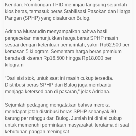
a
Kendari. Rombongan TPID meninjau langsung sejumlah
n
H
kios beras, termasuk beras Stabilisasi Pasokan dan Harga
a
Pangan (SPHP) yang disalurkan Bulog.
r
g
a
Adriana Musarudin menyampaikan bahwa hasil
d
pengecekan menunjukkan harga beras SPHP masih
a
n
sesuai dengan ketentuan pemerintah, yakni Rp62.500 per
S
kemasan 5 kilogram. Sementara harga beras premium
t
o
berada di kisaran Rp16.500 hingga Rp18.000 per
k
kilogram.
B
e
r
“Dari sisi stok, untuk saat ini masih cukup tersedia.
a
s
Distribusi beras SPHP dari Bulog juga membantu
S
menjaga ketersediaan di pasaran,” jelas Adriana.
t
a
b
Sejumlah pedagang mengatakan bahwa mereka
i
l
mendapat jatah distribusi beras SPHP sebanyak 80
karung per minggu dari Bulog. Jumlah ini dinilai cukup
untuk memenuhi permintaan masyarakat, terutama di saat
kebutuhan pangan meningkat.