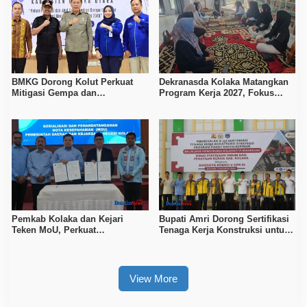
BMKG Dorong Kolut Perkuat
Dekranasda Kolaka Matangkan
Mitigasi Gempa dan
Program Kerja 2027, Fokus
Kesiapsiagaan Masyarakat
Tingkatkan Daya Saing
Kerajinan Lokal
Pemkab Kolaka dan Kejari
Bupati Amri Dorong Sertifikasi
Teken MoU, Perkuat
Tenaga Kerja Konstruksi untuk
Pendampingan Hukum
Tingkatkan Daya Saing SDM
Kolaka
View More