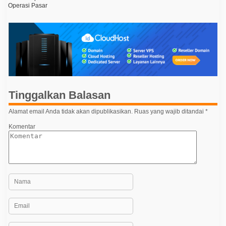
Operasi Pasar
v
i
g
a
s
i
p
Tinggalkan Balasan
o
Alamat email Anda tidak akan dipublikasikan.
Ruas yang wajib ditandai
*
s
Komentar