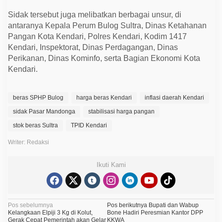
Sidak tersebut juga melibatkan berbagai unsur, di
antaranya Kepala Perum Bulog Sultra, Dinas Ketahanan
Pangan Kota Kendari, Polres Kendari, Kodim 1417
Kendari, Inspektorat, Dinas Perdagangan, Dinas
Perikanan, Dinas Kominfo, serta Bagian Ekonomi Kota
Kendari.
beras SPHP Bulog
harga beras Kendari
inflasi daerah Kendari
sidak Pasar Mandonga
stabilisasi harga pangan
stok beras Sultra
TPID Kendari
Writer: Redaksi
Ikuti Kami
N
Pos sebelumnya
Pos berikutnya
Bupati dan Wabup
Kelangkaan Elpiji 3 Kg di Kolut,
Bone Hadiri Peresmian Kantor DPP
a
Gerak Cepat Pemerintah akan Gelar
KKWA