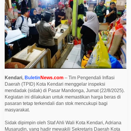
l
a
r
S
i
d
a
k
d
i
P
a
s
a
r
M
a
n
Kendari,
Buletin
News.com
– Tim Pengendali Inflasi
d
Daerah (TPID) Kota Kendari menggelar inspeksi
o
n
mendadak (sidak) di Pasar Mandonga, Jumat (22/8/2025).
g
Kegiatan ini dilakukan untuk memastikan harga beras di
a
,
pasaran tetap terkendali dan stok mencukupi bagi
P
masyarakat.
a
s
t
Sidak dipimpin oleh Staf Ahli Wali Kota Kendari, Adriana
i
k
Musarudin, yang hadir mewakili Sekretaris Daerah Kota