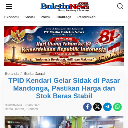
L
e
w
a
Ekonomi
Sosial
Politik
Olahraga
Pendidikan
t
i
k
e
k
o
n
t
e
n
Beranda
/
Berita Daerah
T
P
TPID Kendari Gelar Sidak di Pasar
I
Mandonga, Pastikan Harga dan
D
K
Stok Beras Stabil
e
n
d
BuletinNews
23/08/2025
a
Berita Daerah
,
Ekonomi
r
i
G
e