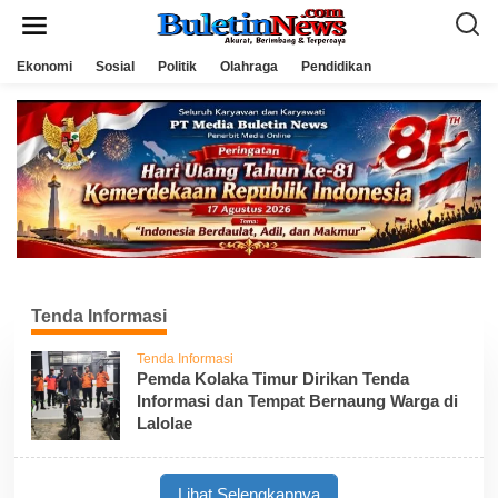
L
e
w
a
Ekonomi
Sosial
Politik
Olahraga
Pendidikan
t
i
k
e
k
o
n
t
e
n
Tenda Informasi
Tenda Informasi
Pemda Kolaka Timur Dirikan Tenda
Informasi dan Tempat Bernaung Warga di
Lalolae
Lihat Selengkapnya