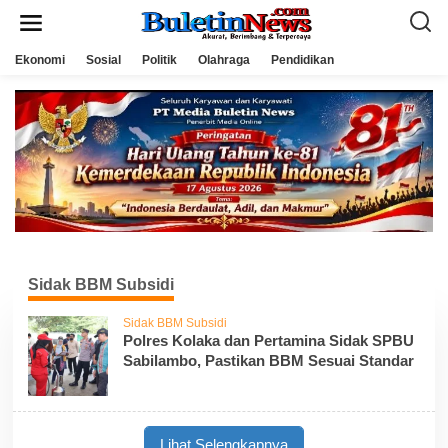
L
e
w
a
Ekonomi
Sosial
Politik
Olahraga
Pendidikan
t
i
k
e
k
o
n
t
e
n
Sidak BBM Subsidi
Sidak BBM Subsidi
Polres Kolaka dan Pertamina Sidak SPBU
Sabilambo, Pastikan BBM Sesuai Standar
Lihat Selengkapnya