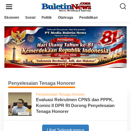
L
e
w
a
Ekonomi
Sosial
Politik
Olahraga
Pendidikan
t
i
k
e
k
o
n
t
e
n
Penyelesaian Tenaga Honorer
Penyelesaian Tenaga Honorer
Evaluasi Rekrutmen CPNS dan PPPK,
Komisi II DPR RI Dorong Penyelesaian
Tenaga Honorer
Lihat Selengkapnya