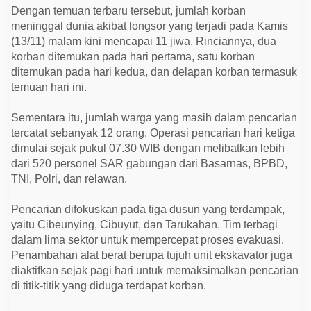
e
Dengan temuan terbaru tersebut, jumlah korban
r
t
meninggal dunia akibat longsor yang terjadi pada Kamis
a
(13/11) malam kini mencapai 11 jiwa. Rinciannya, dua
m
korban ditemukan pada hari pertama, satu korban
b
a
ditemukan pada hari kedua, dan delapan korban termasuk
h
temuan hari ini.
M
e
n
Sementara itu, jumlah warga yang masih dalam pencarian
j
a
tercatat sebanyak 12 orang. Operasi pencarian hari ketiga
d
dimulai sejak pukul 07.30 WIB dengan melibatkan lebih
i
1
dari 520 personel SAR gabungan dari Basarnas, BPBD,
1
TNI, Polri, dan relawan.
O
r
a
Pencarian difokuskan pada tiga dusun yang terdampak,
n
g
yaitu Cibeunying, Cibuyut, dan Tarukahan. Tim terbagi
dalam lima sektor untuk mempercepat proses evakuasi.
Penambahan alat berat berupa tujuh unit ekskavator juga
diaktifkan sejak pagi hari untuk memaksimalkan pencarian
di titik-titik yang diduga terdapat korban.