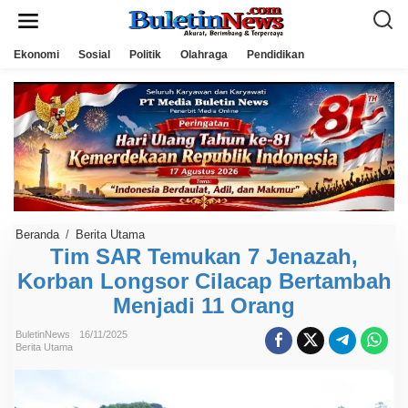
L
e
w
a
Ekonomi
Sosial
Politik
Olahraga
Pendidikan
t
i
k
e
k
o
n
t
e
n
Beranda
/
Berita Utama
T
i
Tim SAR Temukan 7 Jenazah,
m
Korban Longsor Cilacap Bertambah
S
A
Menjadi 11 Orang
R
T
e
BuletinNews
16/11/2025
m
Berita Utama
u
k
a
n