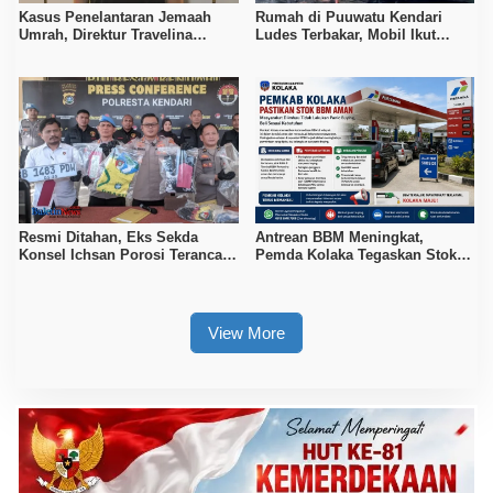
Kasus Penelantaran Jemaah
Rumah di Puuwatu Kendari
Umrah, Direktur Travelina
Ludes Terbakar, Mobil Ikut
Indonesia Diamankan Polisi
Hangus, Kerugian Capai Rp500
Juta
Resmi Ditahan, Eks Sekda
Antrean BBM Meningkat,
Konsel Ichsan Porosi Terancam
Pemda Kolaka Tegaskan Stok
5 Tahun Penjara
Pertalite dan Pertamax Aman
View More