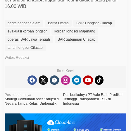
16.00 WIB.
berita bencana alam
Berita Utama
BNPB longsor Cilacap
evakuasi korban longsor
korban longsor Majenang
operasi SAR Jawa Tengah
SAR gabungan Cilacap
tanah longsor Cilacap
Writer: Redaksi
Ikuti Kami
N
Pos sebelumnya
Pos berikutnya
PT Vale Raih Predikat
Strategi Pemulihan Aset Korupsi di
Tertinggi Transparansi ESG di
a
Negara Tanpa Relasi Diplomatik
Indonesia
v
i
g