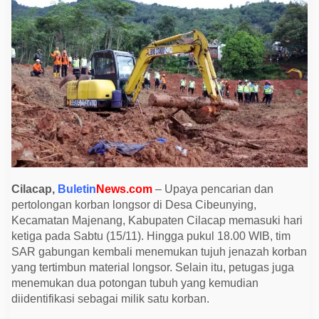
7
J
e
n
a
z
a
h
,
K
o
r
b
a
n
L
o
n
Cilacap,
Buletin
News.com
– Upaya pencarian dan
g
pertolongan korban longsor di Desa Cibeunying,
s
o
Kecamatan Majenang, Kabupaten Cilacap memasuki hari
r
ketiga pada Sabtu (15/11). Hingga pukul 18.00 WIB, tim
C
i
SAR gabungan kembali menemukan tujuh jenazah korban
l
yang tertimbun material longsor. Selain itu, petugas juga
a
c
menemukan dua potongan tubuh yang kemudian
a
diidentifikasi sebagai milik satu korban.
p
B