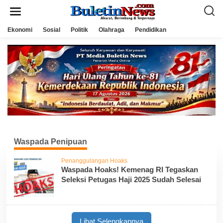
L
e
w
a
Ekonomi
Sosial
Politik
Olahraga
Pendidikan
t
i
k
e
k
o
n
t
e
n
Waspada Penipuan
Penanggulangan Hoaks
Waspada Hoaks! Kemenag RI Tegaskan
Seleksi Petugas Haji 2025 Sudah Selesai
Lihat Selengkapnya