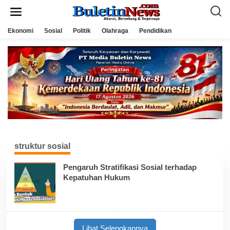
L
e
w
a
Ekonomi
Sosial
Politik
Olahraga
Pendidikan
t
i
k
e
k
o
n
t
e
n
struktur sosial
Pengaruh Stratifikasi Sosial terhadap
Kepatuhan Hukum
Lihat Selengkapnya