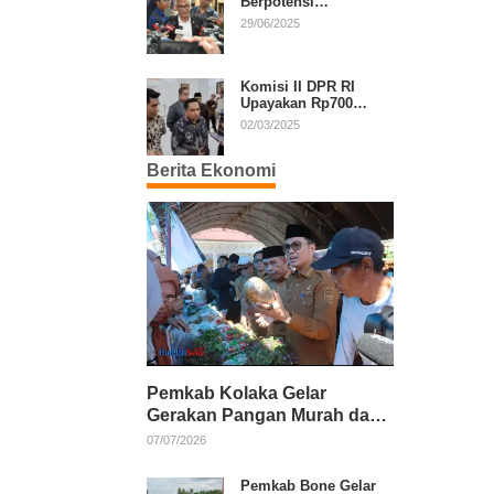
Berpotensi
Diperpanjang, Aria
29/06/2025
Bima Soroti Implikasi
Ketatanegaraan
Komisi II DPR RI
Upayakan Rp700
Miliar dari APBN
02/03/2025
untuk PSU di 24
Daerah Pasca
Berita Ekonomi
Putusan MK
Pemkab Kolaka Gelar
Gerakan Pangan Murah dan
Salurkan Pupuk Organik
07/07/2026
Pemkab Bone Gelar