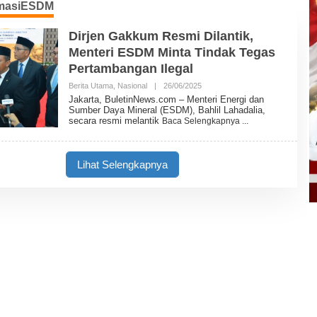
masiESDM
Dirjen Gakkum Resmi Dilantik,
Menteri ESDM Minta Tindak Tegas
Pertambangan Ilegal
Berita Utama
,
Nasional
|
26/06/2025
O
L
Jakarta, BuletinNews.com – Menteri Energi dan
E
Sumber Daya Mineral (ESDM), Bahlil Lahadalia,
H
secara resmi melantik
Baca Selengkapnya
B
U
L
E
Lihat Selengkapnya
T
I
N
N
E
W
S