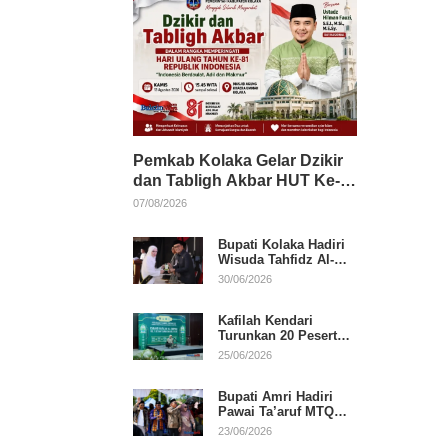
Pemkab Kolaka Gelar Dzikir
dan Tabligh Akbar HUT Ke-
81 RI, Hadirkan Dai Nasional
07/08/2026
Bupati Kolaka Hadiri
Wisuda Tahfidz Al-
Qur’an, Komitmen
30/06/2026
Dukung Pendidikan
Keagamaan
Kafilah Kendari
Turunkan 20 Peserta
pada Hari Pertama
25/06/2026
MTQ Sultra 2026 di
Konawe
Bupati Amri Hadiri
Pawai Ta’aruf MTQ
XXXI Sultra, Beri
23/06/2026
Dukungan untuk