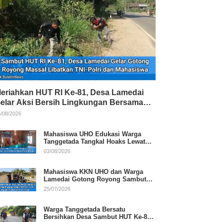
eriahkan HUT RI Ke-81, Desa Lamedai
elar Aksi Bersih Lingkungan Bersama
NI-Polri
/08/2026
Mahasiswa UHO Edukasi Warga
Tanggetada Tangkal Hoaks Lewat
Program Literasi
03/08/2026
Mahasiswa KKN UHO dan Warga
Lamedai Gotong Royong Sambut
HUT Ke-81 RI
25/07/2026
Warga Tanggetada Bersatu
Bersihkan Desa Sambut HUT Ke-81