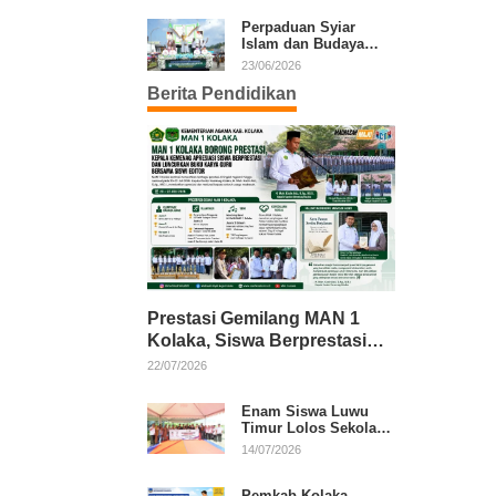
Kafilah Kolaka
Perpaduan Syiar
Islam dan Budaya
Warnai Pawai Ta’aruf
23/06/2026
MTQ XXXI Sultra
Berita Pendidikan
Prestasi Gemilang MAN 1
Kolaka, Siswa Berprestasi
dan Guru Berkarya Raih
22/07/2026
Apresiasi
Enam Siswa Luwu
Timur Lolos Sekolah
Rakyat, Bupati: Jaga
14/07/2026
Nama Baik Daerah
Pemkab Kolaka