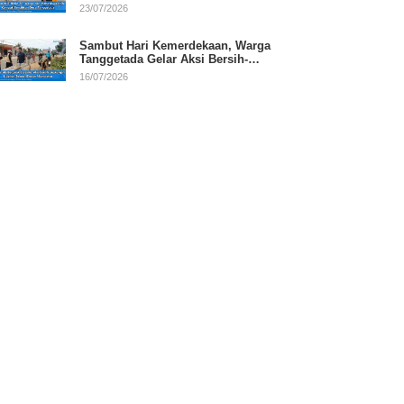
RI
23/07/2026
Sambut Hari Kemerdekaan, Warga
Tanggetada Gelar Aksi Bersih-
Bersih Desa
16/07/2026