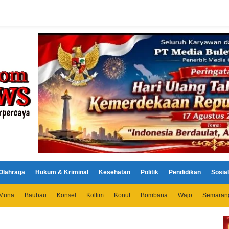
Olahraga
Hukum & Kriminal
Kesehatan
Politik
Pendidikan
Sosial
Muna
Baubau
Konsel
Koltim
Konut
Bombana
Wajo
Semaran