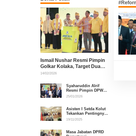
#Refor
Ismail Nushar Resmi Pimpin
Golkar Kolaka, Target Dua
Kursi per Dapil
14/02/2026
Syaharuddin Alrif
Resmi Pimpin DPW
NasDem Sulsel
25/01/2026
Asisten I Setda Kolut
Tekankan Pentingnya
Pendidikan Politik
19/11/2025
untuk Perkuat
Demokrasi
Masa Jabatan DPRD