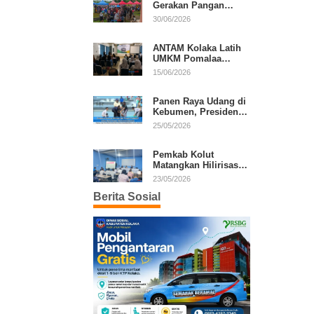
Gerakan Pangan
Murah, Warga Serbu
30/06/2026
Komoditas Harga
Terjangkau
ANTAM Kolaka Latih
UMKM Pomalaa
Kembangkan Produk
15/06/2026
Lokal Berdaya Saing
Panen Raya Udang di
Kebumen, Presiden
Prabowo Tekankan
25/05/2026
Ekonomi Produktif
Pemkab Kolut
Matangkan Hilirisasi
Kakao dan Kelapa,
23/05/2026
Investor Lirik Potensi
Berita Sosial
Daerah