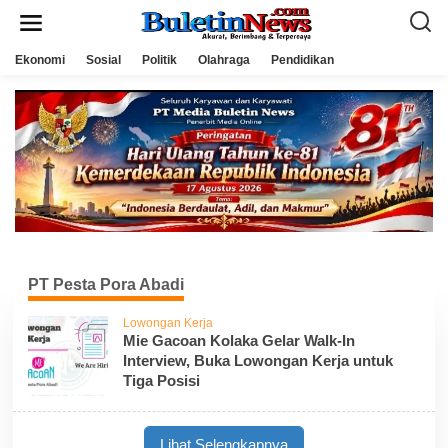
L
e
w
a
Ekonomi
Sosial
Politik
Olahraga
Pendidikan
t
i
k
e
k
o
n
t
e
n
PT Pesta Pora Abadi
Lowongan Kerja
Mie Gacoan Kolaka Gelar Walk-In
Interview, Buka Lowongan Kerja untuk
Tiga Posisi
Lihat Selengkapnya