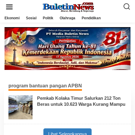
L
e
w
a
Ekonomi
Sosial
Politik
Olahraga
Pendidikan
t
i
k
e
k
o
n
t
e
n
program bantuan pangan APBN
Pemkab Kolaka Timur Salurkan 212 Ton
Beras untuk 10.623 Warga Kurang Mampu
Lihat Selengkapnya