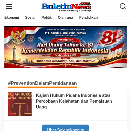
L
e
w
a
Ekonomi
Sosial
Politik
Olahraga
Pendidikan
t
i
k
e
k
o
n
t
e
n
#PreventionDalamPemidanaan
Kajian Hukum Pidana Indonesia atas
Percobaan Kejahatan dan Pemalsuan
Uang
Lihat Selengkapnya