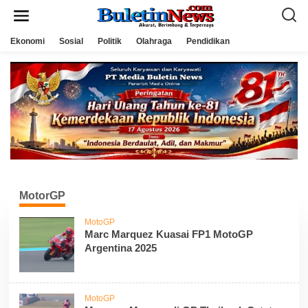
L
e
w
a
Ekonomi
Sosial
Politik
Olahraga
Pendidikan
t
i
k
e
k
o
n
t
e
n
MotorGP
MotoGP
Marc Marquez Kuasai FP1 MotoGP
Argentina 2025
MotoGP