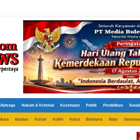
Olahraga
Hukum & Kriminal
Kesehatan
Politik
Pendidikan
Sosial
Muna
Baubau
Konsel
Koltim
Konut
Bombana
Wajo
Semaran