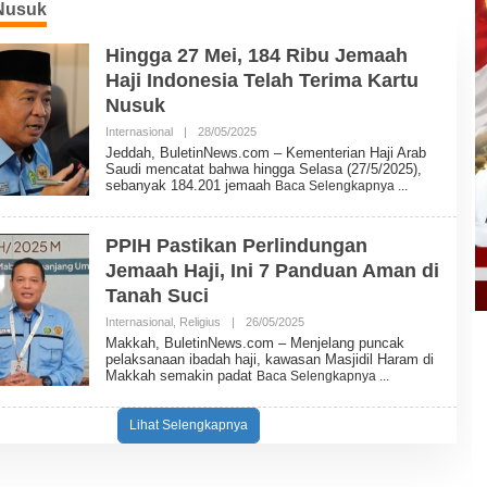
Nusuk
Hingga 27 Mei, 184 Ribu Jemaah
Haji Indonesia Telah Terima Kartu
Nusuk
Internasional
|
28/05/2025
O
L
Jeddah, BuletinNews.com – Kementerian Haji Arab
E
Saudi mencatat bahwa hingga Selasa (27/5/2025),
H
sebanyak 184.201 jemaah
Baca Selengkapnya
B
U
L
E
PPIH Pastikan Perlindungan
T
Jemaah Haji, Ini 7 Panduan Aman di
I
N
Tanah Suci
N
E
Internasional
,
Religius
|
26/05/2025
O
W
L
Makkah, BuletinNews.com – Menjelang puncak
S
E
pelaksanaan ibadah haji, kawasan Masjidil Haram di
H
Makkah semakin padat
Baca Selengkapnya
B
U
L
Lihat Selengkapnya
E
T
I
N