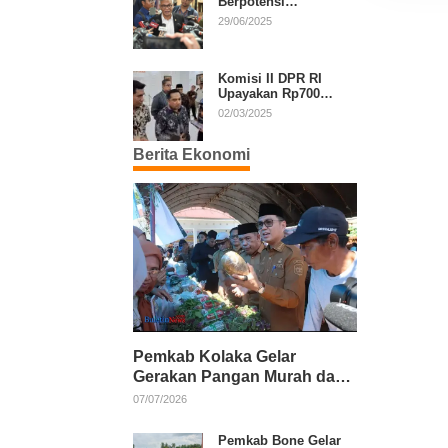
Berpotensi
Diperpanjang, Aria
29/06/2025
Bima Soroti Implikasi
Ketatanegaraan
Komisi II DPR RI
Upayakan Rp700
Miliar dari APBN
02/03/2025
untuk PSU di 24
Daerah Pasca
Berita Ekonomi
Putusan MK
Pemkab Kolaka Gelar
Gerakan Pangan Murah dan
Salurkan Pupuk Organik
07/07/2026
Pemkab Bone Gelar