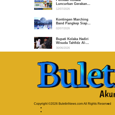
Luncurkan Gerakan
Ayah Mengantar Anak
12/07/2026
di Hari Pertama
Sekolah
Kontingen Marching
Band Pangkep Siap
Berlaga di MIMFEST
02/07/2026
2026
Bupati Kolaka Hadiri
Wisuda Tahfidz Al-
Qur’an, Komitmen
30/06/2026
Dukung Pendidikan
Keagamaan
Copyright ©2026 BuletinNews.com All Rights Reserved