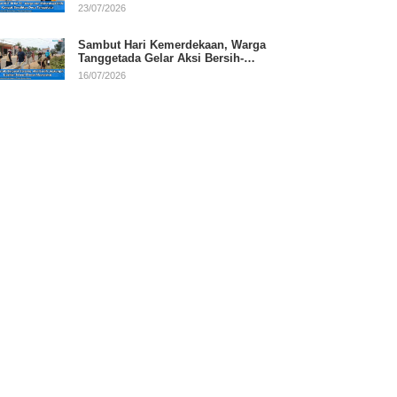
RI
23/07/2026
Sambut Hari Kemerdekaan, Warga
Tanggetada Gelar Aksi Bersih-
Bersih Desa
16/07/2026