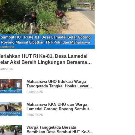
eriahkan HUT RI Ke-81, Desa Lamedai
elar Aksi Bersih Lingkungan Bersama
NI-Polri
/08/2026
Mahasiswa UHO Edukasi Warga
Tanggetada Tangkal Hoaks Lewat
Program Literasi
03/08/2026
Mahasiswa KKN UHO dan Warga
Lamedai Gotong Royong Sambut
HUT Ke-81 RI
25/07/2026
Warga Tanggetada Bersatu
Bersihkan Desa Sambut HUT Ke-81