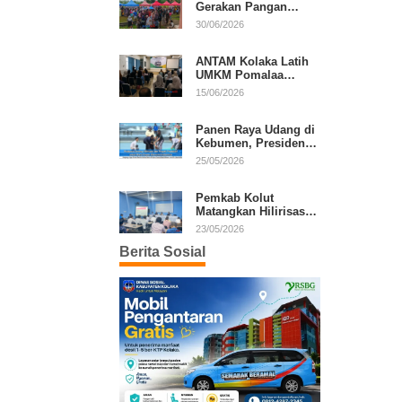
Gerakan Pangan
Murah, Warga Serbu
30/06/2026
Komoditas Harga
Terjangkau
ANTAM Kolaka Latih
UMKM Pomalaa
Kembangkan Produk
15/06/2026
Lokal Berdaya Saing
Panen Raya Udang di
Kebumen, Presiden
Prabowo Tekankan
25/05/2026
Ekonomi Produktif
Pemkab Kolut
Matangkan Hilirisasi
Kakao dan Kelapa,
23/05/2026
Investor Lirik Potensi
Berita Sosial
Daerah