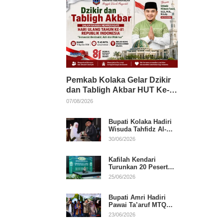
Pemkab Kolaka Gelar Dzikir
dan Tabligh Akbar HUT Ke-
81 RI, Hadirkan Dai Nasional
07/08/2026
Bupati Kolaka Hadiri
Wisuda Tahfidz Al-
Qur’an, Komitmen
30/06/2026
Dukung Pendidikan
Keagamaan
Kafilah Kendari
Turunkan 20 Peserta
pada Hari Pertama
25/06/2026
MTQ Sultra 2026 di
Konawe
Bupati Amri Hadiri
Pawai Ta’aruf MTQ
XXXI Sultra, Beri
23/06/2026
Dukungan untuk