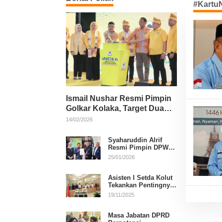
#Kartu
Ismail Nushar Resmi Pimpin
Golkar Kolaka, Target Dua
Kursi per Dapil
14/02/2026
Syaharuddin Alrif
Resmi Pimpin DPW
NasDem Sulsel
25/01/2026
Asisten I Setda Kolut
Tekankan Pentingnya
Pendidikan Politik
19/11/2025
untuk Perkuat
Demokrasi
Masa Jabatan DPRD