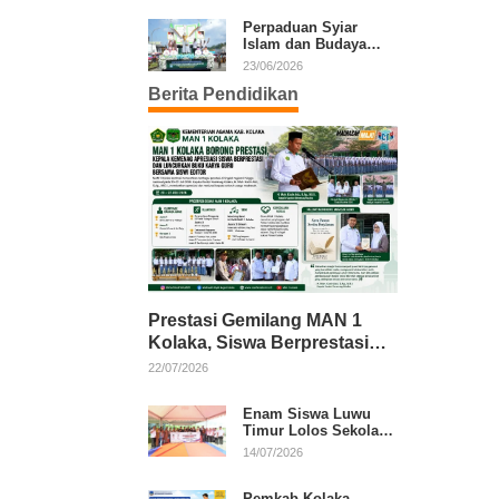
Kafilah Kolaka
Perpaduan Syiar
Islam dan Budaya
Warnai Pawai Ta’aruf
23/06/2026
MTQ XXXI Sultra
Berita Pendidikan
Prestasi Gemilang MAN 1
Kolaka, Siswa Berprestasi
dan Guru Berkarya Raih
22/07/2026
Apresiasi
Enam Siswa Luwu
Timur Lolos Sekolah
Rakyat, Bupati: Jaga
14/07/2026
Nama Baik Daerah
Pemkab Kolaka