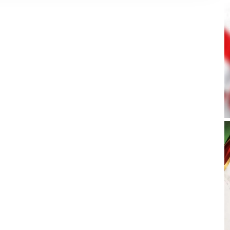
N
E
W
S