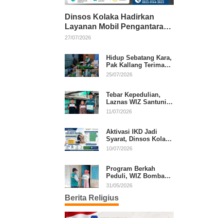
Dinsos Kolaka Hadirkan
Layanan Mobil Pengantaran
Gratis bagi Pasien Penerima
27/07/2026
Manfaat Desil 1–5
Hidup Sebatang Kara,
Pak Kallang Terima
Bantuan dari Laznas
25/07/2026
WIZ Kolaka
Tebar Kepedulian,
Laznas WIZ Santuni
Anak Yatim dan
11/07/2026
Dhuafa di Kecamatan
Latambaga
Aktivasi IKD Jadi
Syarat, Dinsos Kolaka
Sosialisasikan
10/07/2026
Pendaftaran Perlinsos
Digital
Program Berkah
Peduli, WIZ Bombana
Bantu Lansia dan
31/05/2026
Janda di Poea
Berita Religius