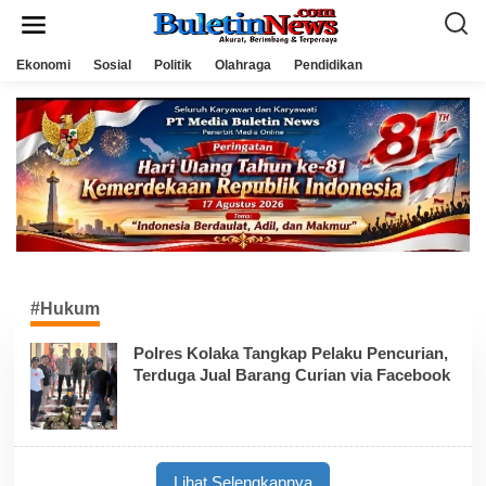
L
e
w
a
Ekonomi
Sosial
Politik
Olahraga
Pendidikan
t
i
k
e
k
o
n
t
e
n
#Hukum
Polres Kolaka Tangkap Pelaku Pencurian,
Terduga Jual Barang Curian via Facebook
Lihat Selengkapnya