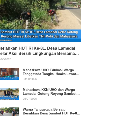
eriahkan HUT RI Ke-81, Desa Lamedai
elar Aksi Bersih Lingkungan Bersama
NI-Polri
/08/2026
Mahasiswa UHO Edukasi Warga
Tanggetada Tangkal Hoaks Lewat
Program Literasi
03/08/2026
Mahasiswa KKN UHO dan Warga
Lamedai Gotong Royong Sambut
HUT Ke-81 RI
25/07/2026
Warga Tanggetada Bersatu
Bersihkan Desa Sambut HUT Ke-81