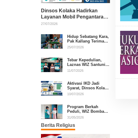
Dinsos Kolaka Hadirkan
Layanan Mobil Pengantaran
Gratis bagi Pasien Penerima
27/07/2026
Manfaat Desil 1–5
Hidup Sebatang Kara,
Pak Kallang Terima
Bantuan dari Laznas
25/07/2026
WIZ Kolaka
Tebar Kepedulian,
Laznas WIZ Santuni
Anak Yatim dan
11/07/2026
Dhuafa di Kecamatan
Latambaga
Aktivasi IKD Jadi
Syarat, Dinsos Kolaka
Sosialisasikan
10/07/2026
Pendaftaran Perlinsos
Digital
Program Berkah
Peduli, WIZ Bombana
Bantu Lansia dan
31/05/2026
Janda di Poea
Berita Religius