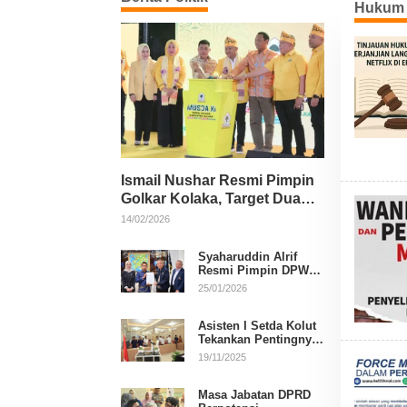
Hukum 
Ismail Nushar Resmi Pimpin
Golkar Kolaka, Target Dua
Kursi per Dapil
14/02/2026
Syaharuddin Alrif
Resmi Pimpin DPW
NasDem Sulsel
25/01/2026
Asisten I Setda Kolut
Tekankan Pentingnya
Pendidikan Politik
19/11/2025
untuk Perkuat
Demokrasi
Masa Jabatan DPRD