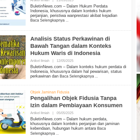
N
L
E
BuletinNews.com – Dalam Hukum Perdata
E
W
Indonesia, khususnya dalam konteks hukum
H
S
perjanjian, peristiwa wanprestasi akibat kejadian
B
Baca Selengkapnya
U
L
E
T
Analisis Status Perkawinan di
I
N
Bawah Tangan dalam Konteks
N
Hukum Waris di Indonesia
E
W
Artikel Ilmiah
|
12/05/2025
O
S
L
BuletinNews.com – Dalam konteks hukum perdata di
E
Indonesia, khususnya dalam hal pewarisan, status
H
perkawinan dan
Baca Selengkapnya
B
U
L
E
Objek Jaminan Fidusia
T
Pengalihan Objek Fidusia Tanpa
I
Izin dalam Pembiayaan Konsumen
N
N
Artikel Ilmiah
|
05/05/2025
O
E
L
W
BuletinNews.com – Dalam hukum perdata,
E
S
khususnya dalam konteks perjanjian dan jaminan
H
kebendaan, hubungan hukum antara
Baca
B
Selengkapnya
U
L