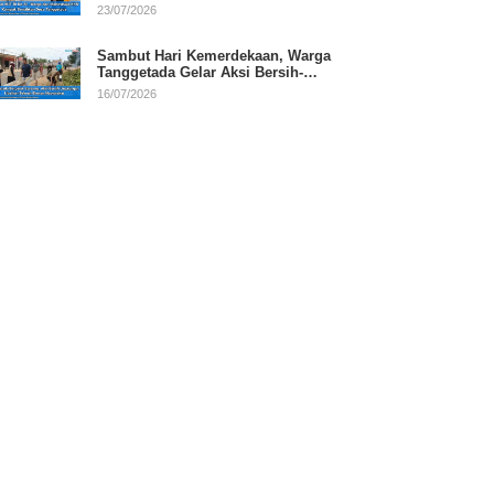
RI
23/07/2026
Sambut Hari Kemerdekaan, Warga
Tanggetada Gelar Aksi Bersih-
Bersih Desa
16/07/2026