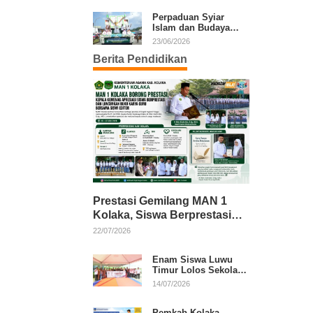
Kafilah Kolaka
Perpaduan Syiar
Islam dan Budaya
Warnai Pawai Ta’aruf
23/06/2026
MTQ XXXI Sultra
Berita Pendidikan
Prestasi Gemilang MAN 1
Kolaka, Siswa Berprestasi
dan Guru Berkarya Raih
22/07/2026
Apresiasi
Enam Siswa Luwu
Timur Lolos Sekolah
Rakyat, Bupati: Jaga
14/07/2026
Nama Baik Daerah
Pemkab Kolaka