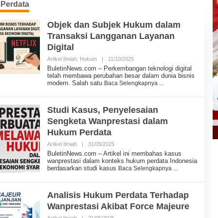
Perdata
Objek dan Subjek Hukum dalam
Transaksi Langganan Layanan
Digital
Artikel Ilmiah
,
Hukum
|
11/10/2025
O
L
BuletinNews.com – Perkembangan teknologi digital
E
telah membawa perubahan besar dalam dunia bisnis
H
modern. Salah satu
Baca Selengkapnya
B
U
L
E
Studi Kasus, Penyelesaian
T
Sengketa Wanprestasi dalam
I
N
Hukum Perdata
N
E
Artikel Ilmiah
|
31/05/2025
O
W
L
BuletinNews.com – Artikel ini membahas kasus
S
E
wanprestasi dalam konteks hukum perdata Indonesia
H
berdasarkan studi kasus
Baca Selengkapnya
B
U
L
E
Analisis Hukum Perdata Terhadap
T
Wanprestasi Akibat Force Majeure
I
N
Artikel Ilmiah
|
21/05/2025
O