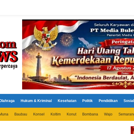
Olahraga
Hukum & Kriminal
Kesehatan
Politik
Pendidikan
Sosial
Muna
Baubau
Konsel
Koltim
Konut
Bombana
Wajo
Semaran