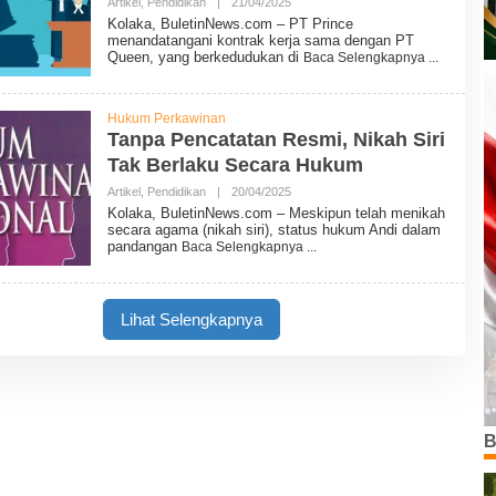
W
Artikel
,
Pendidikan
|
21/04/2025
O
S
L
Kolaka, BuletinNews.com – PT Prince
E
menandatangani kontrak kerja sama dengan PT
H
Queen, yang berkedudukan di
Baca Selengkapnya
B
U
L
E
Hukum Perkawinan
T
Tanpa Pencatatan Resmi, Nikah Siri
I
N
Tak Berlaku Secara Hukum
N
E
Artikel
,
Pendidikan
|
20/04/2025
O
W
L
Kolaka, BuletinNews.com – Meskipun telah menikah
S
E
secara agama (nikah siri), status hukum Andi dalam
H
pandangan
Baca Selengkapnya
B
U
L
E
T
Lihat Selengkapnya
I
N
N
E
W
S
B