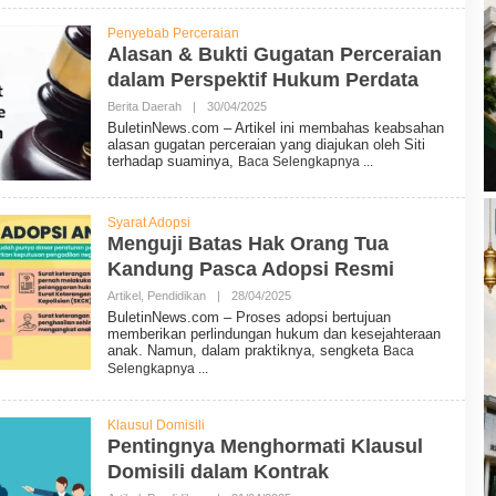
E
T
Penyebab Perceraian
I
Alasan & Bukti Gugatan Perceraian
N
N
dalam Perspektif Hukum Perdata
E
W
Berita Daerah
|
30/04/2025
O
S
L
BuletinNews.com – Artikel ini membahas keabsahan
E
alasan gugatan perceraian yang diajukan oleh Siti
H
terhadap suaminya,
Baca Selengkapnya
B
U
L
E
Syarat Adopsi
T
Menguji Batas Hak Orang Tua
I
N
Kandung Pasca Adopsi Resmi
N
E
Artikel
,
Pendidikan
|
28/04/2025
O
W
L
BuletinNews.com – Proses adopsi bertujuan
S
E
memberikan perlindungan hukum dan kesejahteraan
H
anak. Namun, dalam praktiknya, sengketa
Baca
B
Selengkapnya
U
L
E
T
Klausul Domisili
I
Pentingnya Menghormati Klausul
N
N
Domisili dalam Kontrak
E