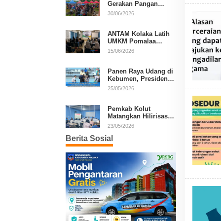
Gerakan Pangan
Murah, Warga Serbu
30/06/2026
Komoditas Harga
Terjangkau
ANTAM Kolaka Latih
UMKM Pomalaa
Kembangkan Produk
15/06/2026
Lokal Berdaya Saing
Panen Raya Udang di
Kebumen, Presiden
Prabowo Tekankan
25/05/2026
Ekonomi Produktif
Pemkab Kolut
Matangkan Hilirisasi
Kakao dan Kelapa,
23/05/2026
Investor Lirik Potensi
Berita Sosial
Daerah