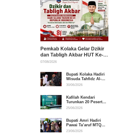
Pemkab Kolaka Gelar Dzikir
dan Tabligh Akbar HUT Ke-
81 RI, Hadirkan Dai Nasional
07/08/2026
Bupati Kolaka Hadiri
Wisuda Tahfidz Al-
Qur’an, Komitmen
30/06/2026
Dukung Pendidikan
Keagamaan
Kafilah Kendari
Turunkan 20 Peserta
pada Hari Pertama
25/06/2026
MTQ Sultra 2026 di
Konawe
Bupati Amri Hadiri
Pawai Ta’aruf MTQ
XXXI Sultra, Beri
23/06/2026
Dukungan untuk