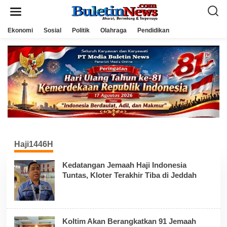
L
e
w
a
Ekonomi
Sosial
Politik
Olahraga
Pendidikan
t
i
k
e
k
o
n
t
e
n
Haji1446H
Kedatangan Jemaah Haji Indonesia
Tuntas, Kloter Terakhir Tiba di Jeddah
Koltim Akan Berangkatkan 91 Jemaah