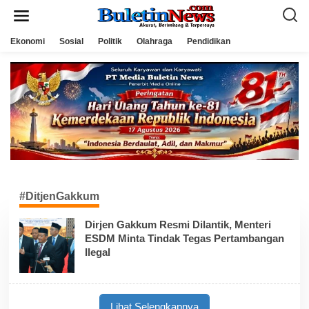
L
e
w
a
Ekonomi
Sosial
Politik
Olahraga
Pendidikan
t
i
k
e
k
o
n
t
e
n
#DitjenGakkum
Dirjen Gakkum Resmi Dilantik, Menteri
ESDM Minta Tindak Tegas Pertambangan
Ilegal
Lihat Selengkapnya