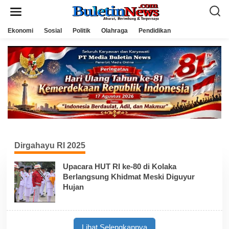
L
e
w
a
Ekonomi
Sosial
Politik
Olahraga
Pendidikan
t
i
k
e
k
o
n
t
e
n
Dirgahayu RI 2025
Upacara HUT RI ke-80 di Kolaka
Berlangsung Khidmat Meski Diguyur
Hujan
Lihat Selengkapnya