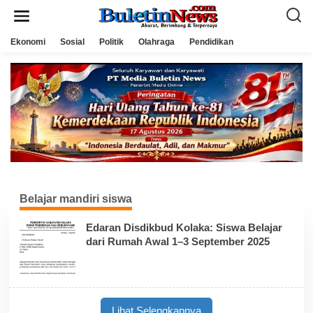
L
e
w
a
Ekonomi
Sosial
Politik
Olahraga
Pendidikan
t
i
k
e
k
o
n
t
e
n
Belajar mandiri siswa
Edaran Disdikbud Kolaka: Siswa Belajar
dari Rumah Awal 1–3 September 2025
Lihat Selengkapnya