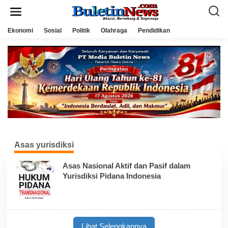
L
e
w
a
Ekonomi
Sosial
Politik
Olahraga
Pendidikan
t
i
k
e
k
o
n
t
e
n
Asas yurisdiksi
Asas Nasional Aktif dan Pasif dalam
Yurisdiksi Pidana Indonesia
Lihat Selengkapnya