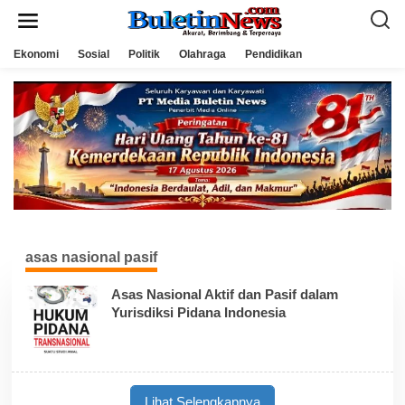
L
e
w
a
Ekonomi
Sosial
Politik
Olahraga
Pendidikan
t
i
k
e
k
o
n
t
e
n
asas nasional pasif
Asas Nasional Aktif dan Pasif dalam
Yurisdiksi Pidana Indonesia
Lihat Selengkapnya