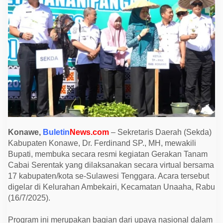
k
a
G
e
r
a
k
a
n
T
a
n
a
m
C
a
b
a
Konawe,
Buletin
News.com
– Sekretaris Daerah (Sekda)
i
Kabupaten Konawe, Dr. Ferdinand SP., MH, mewakili
S
e
Bupati, membuka secara resmi kegiatan Gerakan Tanam
r
Cabai Serentak yang dilaksanakan secara virtual bersama
e
n
17 kabupaten/kota se-Sulawesi Tenggara. Acara tersebut
t
digelar di Kelurahan Ambekairi, Kecamatan Unaaha, Rabu
a
k
(16/7/2025).
u
n
t
Program ini merupakan bagian dari upaya nasional dalam