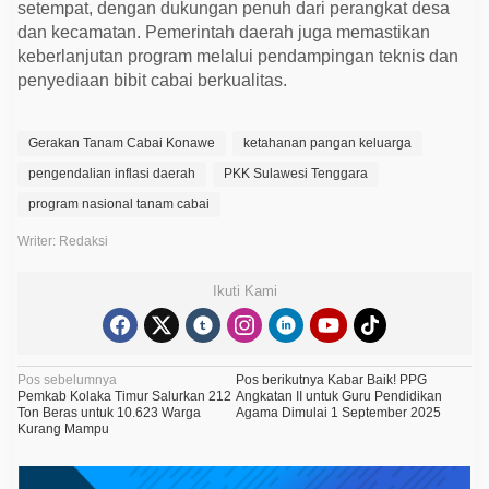
setempat, dengan dukungan penuh dari perangkat desa
dan kecamatan. Pemerintah daerah juga memastikan
keberlanjutan program melalui pendampingan teknis dan
penyediaan bibit cabai berkualitas.
Gerakan Tanam Cabai Konawe
ketahanan pangan keluarga
pengendalian inflasi daerah
PKK Sulawesi Tenggara
program nasional tanam cabai
Writer: Redaksi
Ikuti Kami
N
Pos sebelumnya
Pos berikutnya
Kabar Baik! PPG
Pemkab Kolaka Timur Salurkan 212
Angkatan II untuk Guru Pendidikan
a
Ton Beras untuk 10.623 Warga
Agama Dimulai 1 September 2025
Kurang Mampu
v
i