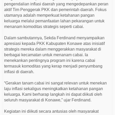
u
pengendalian inflasi daerah yang mengedepankan peran
k
K
aktif Tim Penggerak PKK dan pemerintah daerah. Fokus
e
utamanya adalah memperkuat ketahanan pangan
n
keluarga melalui pemanfaatan lahan pekarangan untuk
d
a
menanam komoditas strategis seperti cabai.
l
i
k
Dalam sambutannya, Sekda Ferdinand menyampaikan
a
apresiasi kepada PKK Kabupaten Konawe atas inisiatif
n
I
strategis mereka dalam menggerakkan masyarakat di
n
berbagai kecamatan untuk menanam cabai. Ia
f
l
menekankan pentingnya program ini karena cabai
a
termasuk komoditas yang kerap menjadi penyumbang
s
i
inflasi di daerah.
“Gerakan tanam cabai ini sangat relevan untuk menekan
laju inflasi sekaligus meningkatkan ketahanan pangan
keluarga. Kami berharap langkah ini dapat diikuti oleh
seluruh masyarakat di Konawe,” ujar Ferdinand.
Kegiatan ini diikuti secara antusias oleh masyarakat