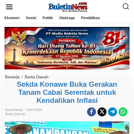
L
e
w
a
Ekonomi
Sosial
Politik
Olahraga
Pendidikan
t
i
k
e
k
o
n
t
e
n
Beranda
/
Berita Daerah
S
e
Sekda Konawe Buka Gerakan
k
Tanam Cabai Serentak untuk
d
a
Kendalikan Inflasi
K
o
n
BuletinNews
16/07/2025
a
Berita Daerah
w
e
B
u