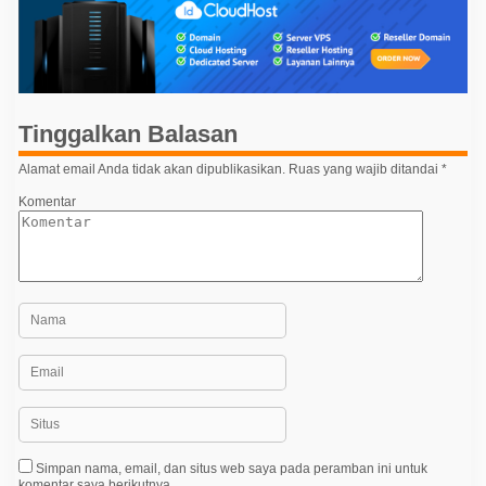
g
a
s
i
p
Tinggalkan Balasan
o
Alamat email Anda tidak akan dipublikasikan.
Ruas yang wajib ditandai
*
s
Komentar
Simpan nama, email, dan situs web saya pada peramban ini untuk
komentar saya berikutnya.