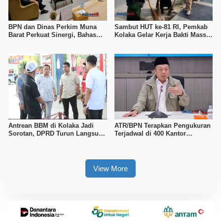
BPN dan Dinas Perkim Muna
Sambut HUT ke-81 RI, Pemkab
Barat Perkuat Sinergi, Bahas
Kolaka Gelar Kerja Bakti Massal
Sertipikasi Tanah hingga
di Seluruh Wilayah
Penataan Permukiman
Antrean BBM di Kolaka Jadi
ATR/BPN Terapkan Pengukuran
Sorotan, DPRD Turun Langsung
Terjadwal di 400 Kantor
ke Depot Pertamina
Pertanahan, Waktu Tunggu
Maksimal Tujuh Hari
View More