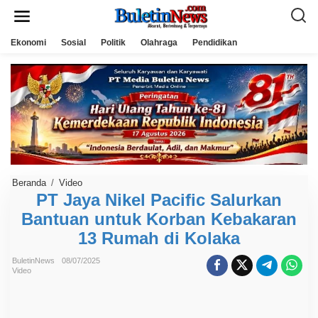
L
e
w
a
Ekonomi
Sosial
Politik
Olahraga
Pendidikan
t
i
k
e
k
o
n
t
e
n
Beranda
/
Video
P
T
PT Jaya Nikel Pacific Salurkan
J
Bantuan untuk Korban Kebakaran
a
y
13 Rumah di Kolaka
a
N
i
BuletinNews
08/07/2025
k
Video
e
l
P
a