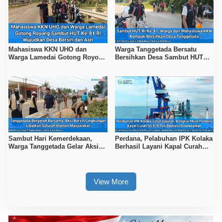
Mahasiswa KKN UHO dan
Warga Tanggetada Bersatu
Warga Lamedai Gotong Royong
Bersihkan Desa Sambut HUT
Sambut HUT Ke-81 RI
Ke-81 RI
Sambut Hari Kemerdekaan,
Perdana, Pelabuhan IPK Kolaka
Warga Tanggetada Gelar Aksi
Berhasil Layani Kapal Curah
Bersih-Bersih Desa
50.820 Ton
View More