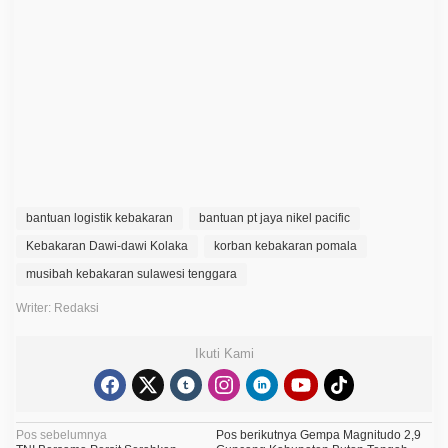
c
i
f
i
c
S
a
l
u
r
k
a
n
B
a
bantuan logistik kebakaran
bantuan pt jaya nikel pacific
n
t
Kebakaran Dawi-dawi Kolaka
korban kebakaran pomala
u
musibah kebakaran sulawesi tenggara
a
n
u
Writer: Redaksi
n
t
u
Ikuti Kami
k
K
o
r
b
N
Pos sebelumnya
Pos berikutnya
Gempa Magnitudo 2,9
a