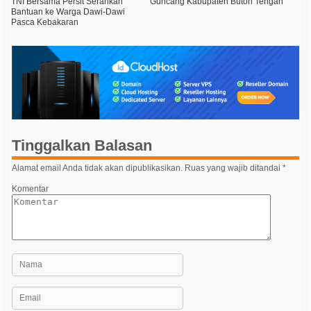
TNI Bersama Persit Serahkan
Guncang Kabupaten Buton Tengah
n
a
Bantuan ke Warga Dawi-Dawi
K
Pasca Kebakaran
e
v
b
i
a
k
g
a
r
a
a
n
s
1
i
3
R
p
u
Tinggalkan Balasan
m
o
a
Alamat email Anda tidak akan dipublikasikan.
Ruas yang wajib ditandai
*
s
h
d
Komentar
i
K
o
l
a
k
a