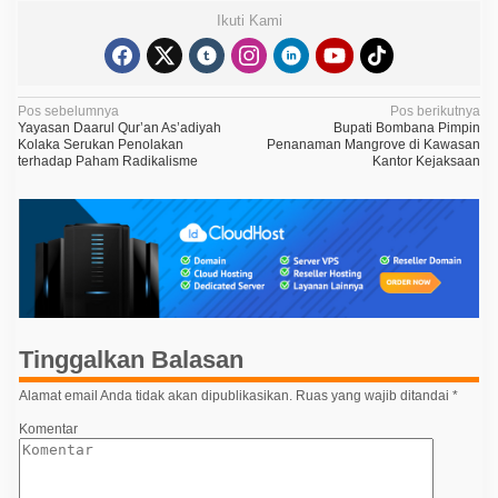
Ikuti Kami
N
Pos sebelumnya
Pos berikutnya
Yayasan Daarul Qur’an As’adiyah
Bupati Bombana Pimpin
a
Kolaka Serukan Penolakan
Penanaman Mangrove di Kawasan
terhadap Paham Radikalisme
Kantor Kejaksaan
v
i
g
a
s
i
p
Tinggalkan Balasan
o
Alamat email Anda tidak akan dipublikasikan.
Ruas yang wajib ditandai
*
s
Komentar