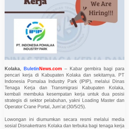
m
a
l
a
a
I
n
d
u
s
t
r
y
P
a
r
Kolaka,
Buletin
News.com
– Kabar gembira bagi para
k
B
pencari kerja di Kabupaten Kolaka dan sekitarnya. PT
u
Indonesia Pomalaa Industry Park (IPIP), melalui Dinas
k
Tenaga Kerja dan Transmigrasi Kabupaten Kolaka,
a
L
kembali membuka kesempatan kerja untuk dua posisi
o
strategis di sektor pelabuhan, yakni Loading Master dan
w
o
Operator Crane Portal, Jum’at (30/5/25).
n
g
a
Lowongan ini diumumkan secara resmi melalui media
n
sosial Disnakertrans Kolaka dan terbuka bagi tenaga kerja
K