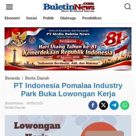
L
e
w
a
Ekonomi
Sosial
Politik
Olahraga
Pendidikan
t
i
k
e
k
o
n
t
e
n
Beranda
/
Berita Daerah
P
T
PT Indonesia Pomalaa Industry
I
Park Buka Lowongan Kerja
n
d
o
BuletinNews
30/05/2025
n
Berita Daerah
e
s
i
a
P
o