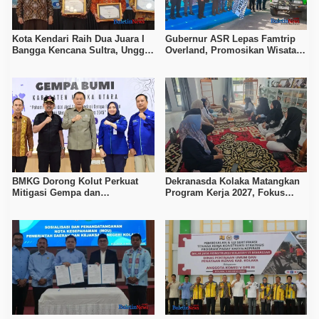
Kota Kendari Raih Dua Juara I
Gubernur ASR Lepas Famtrip
Bangga Kencana Sultra, Unggul
Overland, Promosikan Wisata
pada Pelayanan MOW dan Data
Bombana, Kolaka, dan Koltim
Keluarga
BMKG Dorong Kolut Perkuat
Dekranasda Kolaka Matangkan
Mitigasi Gempa dan
Program Kerja 2027, Fokus
Kesiapsiagaan Masyarakat
Tingkatkan Daya Saing
Kerajinan Lokal