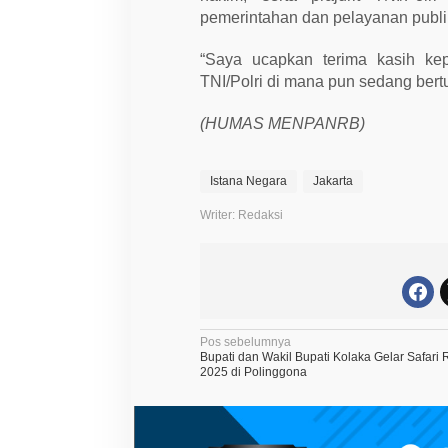
pemerintahan dan pelayanan publi
“Saya ucapkan terima kasih kep
TNI/Polri di mana pun sedang bert
(HUMAS MENPANRB)
Istana Negara
Jakarta
Writer: Redaksi
N
Pos sebelumnya
Bupati dan Wakil Bupati Kolaka Gelar Safar
a
2025 di Polinggona
v
i