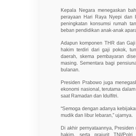
n
e
r
Kepala Negara menegaskan bahw
i
perayaan Hari Raya Nyepi dan Id
m
a
peningkatan konsumsi rumah tan
beban pendidikan anak-anak apara
Adapun komponen THR dan Gaji Ke-
hakim terdiri dari gaji pokok, t
daerah, skema pembayaran dis
masing. Sementara bagi pensiun
bulanan.
Presiden Prabowo juga menegask
ekonomi nasional, terutama dalam
saat Ramadan dan Idulfitri.
“Semoga dengan adanya kebijaka
mudik dan libur lebaran,” ujarnya.
Di akhir pernyataannya, Presiden
hakim, serta prajurit TNI/Pol