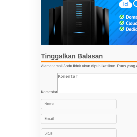
g
a
s
i
p
o
s
Tinggalkan Balasan
Alamat email Anda tidak akan dipublikasikan.
Ruas yang w
Komentar