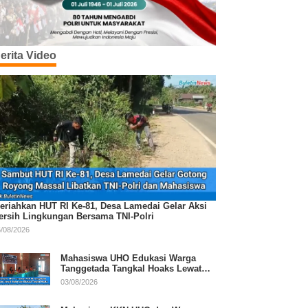
erita Video
eriahkan HUT RI Ke-81, Desa Lamedai Gelar Aksi
ersih Lingkungan Bersama TNI-Polri
/08/2026
Mahasiswa UHO Edukasi Warga
Tanggetada Tangkal Hoaks Lewat
Program Literasi
03/08/2026