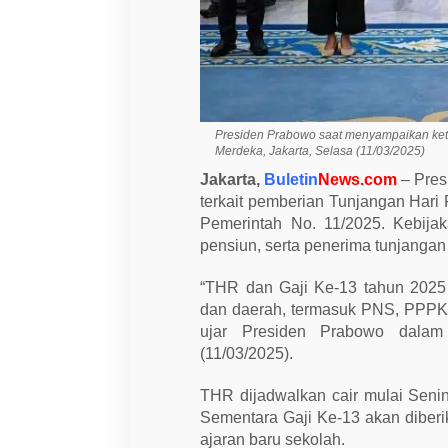
i
K
e
-
1
3
T
a
h
Presiden Prabowo saat menyampaikan kete
u
Merdeka, Jakarta, Selasa (11/03/2025)
n
2
Jakarta,
Buletin
News.com
– Pres
0
terkait pemberian Tunjangan Hari
2
Pemerintah No. 11/2025. Kebija
5
u
pensiun, serta penerima tunjangan
n
t
u
“THR dan Gaji Ke-13 tahun 2025 
k
dan daerah, termasuk PNS, PPPK, p
9
,
ujar Presiden Prabowo dalam 
4
(11/03/2025).
J
u
t
THR dijadwalkan cair mulai Senin
a
Sementara Gaji Ke-13 akan diber
P
e
ajaran baru sekolah.