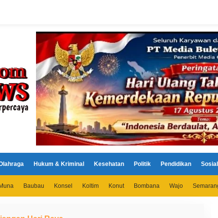
Olahraga
Hukum & Kriminal
Kesehatan
Politik
Pendidikan
Sosial
Muna
Baubau
Konsel
Koltim
Konut
Bombana
Wajo
Semaran