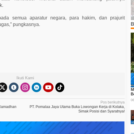
k.
ada semua aparatur negara, para hakim, dan prajurit
B
ugas,” pungkasnya.
Ikuti Kami
M
B
06
Pos berikutnya
i Ramadhan
PT. Pomalaa Jaya Utama Buka Lowongan Kerja di Kolaka,
Simak Posisi dan Syaratnya!