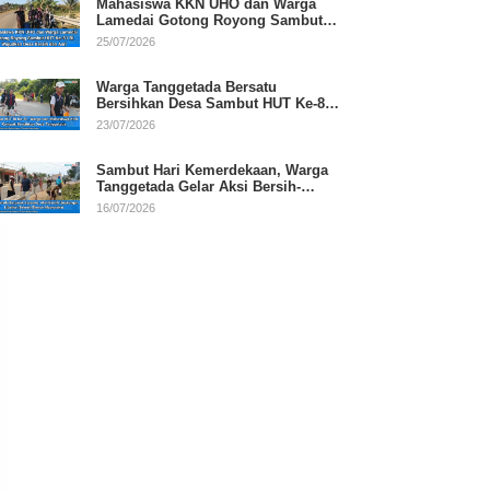
Mahasiswa KKN UHO dan Warga
Lamedai Gotong Royong Sambut
HUT Ke-81 RI
25/07/2026
Warga Tanggetada Bersatu
Bersihkan Desa Sambut HUT Ke-81
RI
23/07/2026
Sambut Hari Kemerdekaan, Warga
Tanggetada Gelar Aksi Bersih-
Bersih Desa
16/07/2026