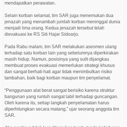
e
mendapatkan perawatan.
l
a
m
Selain korban selamat, tim SAR juga menemukan dua
a
jenazah yang menambah jumlah korban meninggal dunia
t
d
menjadi lima orang. Kedua jenazah tersebut telah
a
dievakuasi ke RS Siti Hajar Sidoarjo.
n
M
e
Pada Rabu malam, tim SAR melakukan asesmen ulang
n
terhadap satu korban lain yang sebelumnya diperkirakan
i
n
masih hidup. Namun, posisinya yang sulit dijangkau
g
membuat proses evakuasi memerlukan strategi khusus
g
a
dan sangat berhati-hati agar tidak menimbulkan risiko
l
tambahan, baik bagi korban maupun tim penyelamat.
“Penggunaan alat berat sangat berisiko karena struktur
bangunan yang runtuh sangat labil terhadap guncangan.
Oleh karena itu, setiap langkah penyelamatan harus
diperhitungkan secara matang,” ujar seorang anggota tim
SAR.