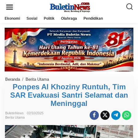
L
e
w
a
Ekonomi
Sosial
Politik
Olahraga
Pendidikan
t
i
k
e
k
o
n
t
e
n
Beranda
/
Berita Utama
P
o
Ponpes Al Khoziny Runtuh, Tim
n
SAR Evakuasi Santri Selamat dan
p
e
Meninggal
s
A
l
BuletinNews
02/10/2025
K
Berita Utama
h
o
z
i