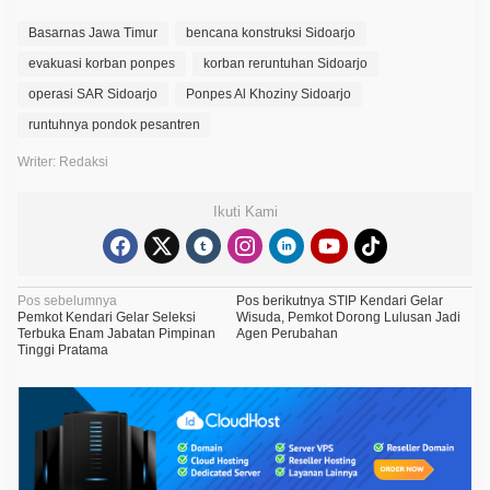
Basarnas Jawa Timur
bencana konstruksi Sidoarjo
evakuasi korban ponpes
korban reruntuhan Sidoarjo
operasi SAR Sidoarjo
Ponpes Al Khoziny Sidoarjo
runtuhnya pondok pesantren
Writer: Redaksi
Ikuti Kami
N
Pos sebelumnya
Pos berikutnya
STIP Kendari Gelar
Pemkot Kendari Gelar Seleksi
Wisuda, Pemkot Dorong Lulusan Jadi
a
Terbuka Enam Jabatan Pimpinan
Agen Perubahan
Tinggi Pratama
v
i
g
a
s