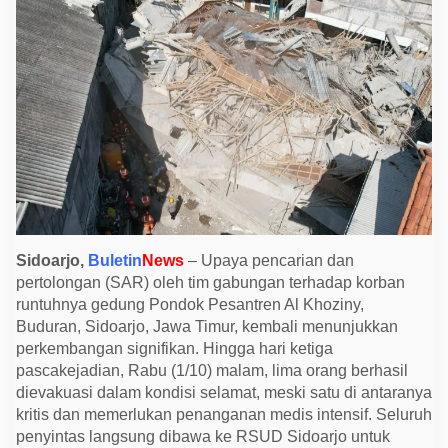
n
y
R
u
n
t
u
h
,
T
i
m
S
A
R
E
v
a
Sidoarjo,
Buletin
News
– Upaya pencarian dan
k
pertolongan (SAR) oleh tim gabungan terhadap korban
u
runtuhnya gedung Pondok Pesantren Al Khoziny,
a
s
Buduran, Sidoarjo, Jawa Timur, kembali menunjukkan
i
perkembangan signifikan. Hingga hari ketiga
S
a
pascakejadian, Rabu (1/10) malam, lima orang berhasil
n
dievakuasi dalam kondisi selamat, meski satu di antaranya
t
r
kritis dan memerlukan penanganan medis intensif. Seluruh
i
penyintas langsung dibawa ke RSUD Sidoarjo untuk
S