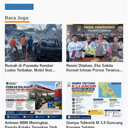
Baca Juga:
Rumah di Puuwatu Kendari
Resmi Ditahan, Eks Sekda
Ludes Terbakar, Mobil Ikut
Konsel Ichsan Porosi Terancam
Hangus, Kerugian Capai Rp500
5 Tahun Penjara
Juta
Antrean BBM Meningkat,
Gempa Tektonik M 3,4 Guncang
Pemda Kolaka Tegaskan Stok
Konawe Selatan