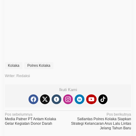
i
l
i
s
P
e
n
a
n
g
a
n
a
n
K
Kolaka
Polres Kolaka
a
s
Writer: Redaksi
u
s
S
Ikuti Kami
e
p
a
n
j
N
Pos sebelumnya
Pos berikutnya
a
Media Patner PT Antam Kolaka
Satlantas Polres Kolaka Siapkan
n
a
Gelar Kegiatan Donor Darah
Strategi Kelancaran Arus Lalu Lintas
g
Jelang Tahun Baru
T
v
a