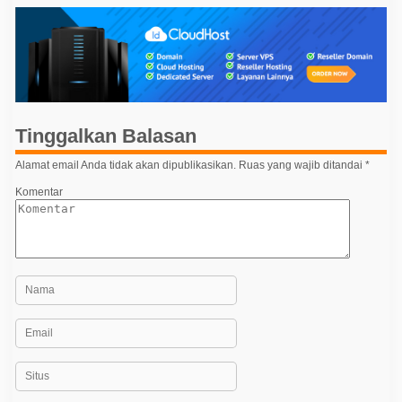
i
h
u
g
n
2
a
0
2
s
4
i
p
Tinggalkan Balasan
o
Alamat email Anda tidak akan dipublikasikan.
Ruas yang wajib ditandai
*
s
Komentar