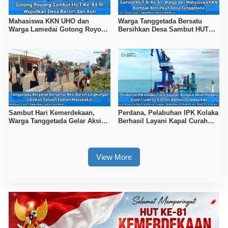
Mahasiswa KKN UHO dan
Warga Tanggetada Bersatu
Warga Lamedai Gotong Royong
Bersihkan Desa Sambut HUT
Sambut HUT Ke-81 RI
Ke-81 RI
Sambut Hari Kemerdekaan,
Perdana, Pelabuhan IPK Kolaka
Warga Tanggetada Gelar Aksi
Berhasil Layani Kapal Curah
Bersih-Bersih Desa
50.820 Ton
View More