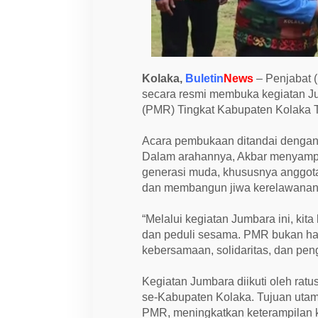
o
n
g
R
e
m
a
Kolaka,
Buletin
News
– Penjabat (
j
secara resmi membuka kegiatan J
a
J
(PMR) Tingkat Kabupaten Kolaka T
a
d
i
Acara pembukaan ditandai dengan 
R
Dalam arahannya, Akbar menyampa
e
l
generasi muda, khususnya anggo
a
dan membangun jiwa kerelawanan s
w
a
n
“Melalui kegiatan Jumbara ini, kit
T
a
dan peduli sesama. PMR bukan han
n
kebersamaan, solidaritas, dan pen
g
g
u
Kegiatan Jumbara diikuti oleh rat
h
se-Kabupaten Kolaka. Tujuan uta
PMR, meningkatkan keterampilan 