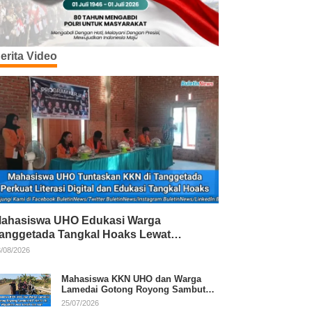
erita Video
ahasiswa UHO Edukasi Warga
anggetada Tangkal Hoaks Lewat
rogram Literasi
/08/2026
Mahasiswa KKN UHO dan Warga
Lamedai Gotong Royong Sambut
HUT Ke-81 RI
25/07/2026