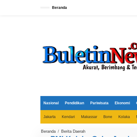
L
e
Beranda
w
a
t
i
k
e
k
o
n
t
e
n
Nasional
Pendidikan
Pariwisata
Ekonomi
Jakarta
Kendari
Makassar
Bone
Kolaka
Beranda
/
Berita Daerah
P
M