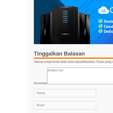
i
g
a
s
i
p
o
s
Tinggalkan Balasan
Alamat email Anda tidak akan dipublikasikan.
Ruas yang w
Komentar