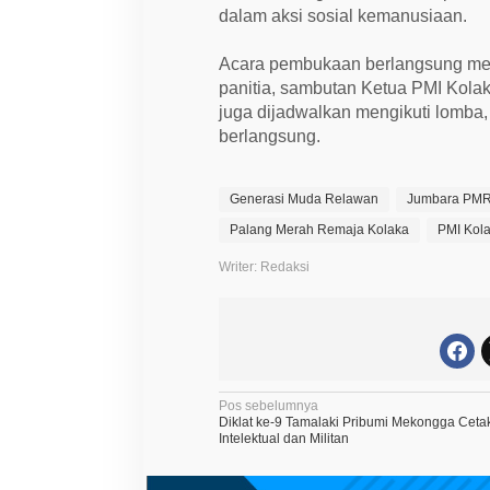
dalam aksi sosial kemanusiaan.
Acara pembukaan berlangsung meri
panitia, sambutan Ketua PMI Kola
juga dijadwalkan mengikuti lomba
berlangsung.
Generasi Muda Relawan
Jumbara PMR
Palang Merah Remaja Kolaka
PMI Kol
Writer: Redaksi
N
Pos sebelumnya
Diklat ke-9 Tamalaki Pribumi Mekongga Ceta
a
Intelektual dan Militan
v