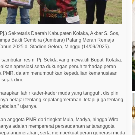
Pj.) Sekretaris Daerah Kabupaten Kolaka, Akbar S. Sos,
umpa Bakti Gembira (Jumbara) Palang Merah Remaja
ahun 2025 di Stadion Gelora, Minggu (14/09/2025).
sambutan resmi Pj. Sekda yang mewakili Bupati Kolaka.
ikan apresiasi serta dukungan penuh terhadap peran
ta PMR, dalam menumbuhkan kepedulian kemanusiaan
ejak dini.
a harapkan lahir kader-kader muda yang tangguh, disiplin,
ya belajar tentang kepalangmerahan, tetapi juga tentang
gabdian,” ujarnya.
usan anggota PMR dari tingkat Mula, Madya, hingga Wira
manya adalah mempererat persaudaraan antaranggota
kepalangmerahan, serta memperkuat peran generasi muda