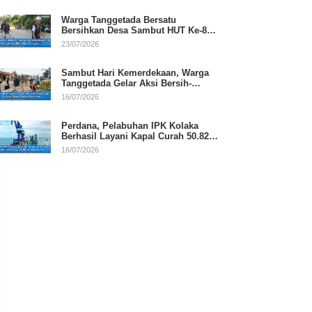
Warga Tanggetada Bersatu
Bersihkan Desa Sambut HUT Ke-81
RI
23/07/2026
Sambut Hari Kemerdekaan, Warga
Tanggetada Gelar Aksi Bersih-
Bersih Desa
16/07/2026
Perdana, Pelabuhan IPK Kolaka
Berhasil Layani Kapal Curah 50.820
Ton
16/07/2026