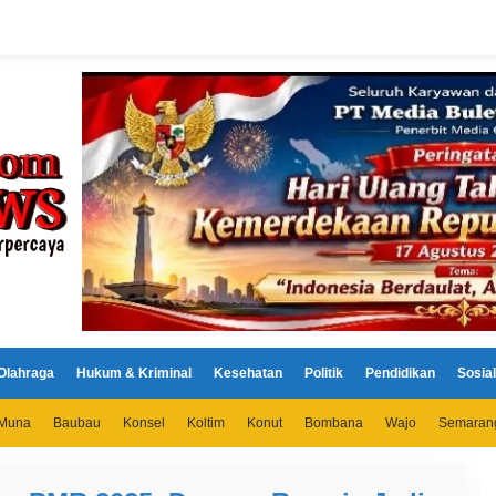
Olahraga
Hukum & Kriminal
Kesehatan
Politik
Pendidikan
Sosial
Muna
Baubau
Konsel
Koltim
Konut
Bombana
Wajo
Semaran