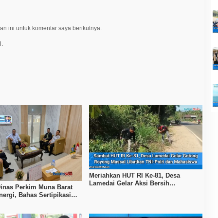
n ini untuk komentar saya berikutnya.
l.
Meriahkan HUT RI Ke-81, Desa
Lamedai Gelar Aksi Bersih
inas Perkim Muna Barat
Lingkungan Bersama TNI-Polri
nergi, Bahas Sertipikasi
gga Penataan Permukiman