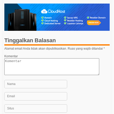
i
g
a
s
i
p
Tinggalkan Balasan
o
Alamat email Anda tidak akan dipublikasikan.
Ruas yang wajib ditandai
*
s
Komentar