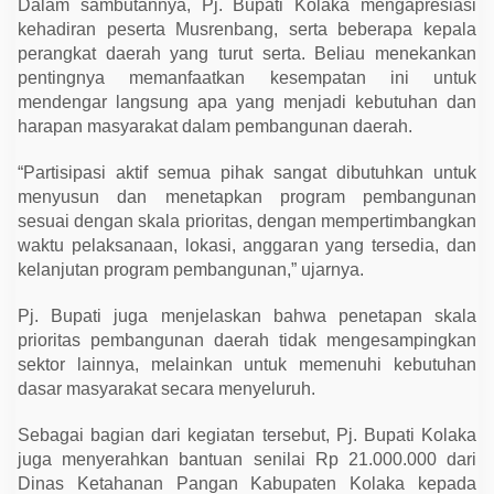
Dalam sambutannya, Pj. Bupati Kolaka mengapresiasi
u
l
kehadiran peserta Musrenbang, serta beberapa kepala
a
perangkat daerah yang turut serta. Beliau menekankan
k
o
pentingnya memanfaatkan kesempatan ini untuk
mendengar langsung apa yang menjadi kebutuhan dan
harapan masyarakat dalam pembangunan daerah.
“Partisipasi aktif semua pihak sangat dibutuhkan untuk
menyusun dan menetapkan program pembangunan
sesuai dengan skala prioritas, dengan mempertimbangkan
waktu pelaksanaan, lokasi, anggaran yang tersedia, dan
kelanjutan program pembangunan,” ujarnya.
Pj. Bupati juga menjelaskan bahwa penetapan skala
prioritas pembangunan daerah tidak mengesampingkan
sektor lainnya, melainkan untuk memenuhi kebutuhan
dasar masyarakat secara menyeluruh.
Sebagai bagian dari kegiatan tersebut, Pj. Bupati Kolaka
juga menyerahkan bantuan senilai Rp 21.000.000 dari
Dinas Ketahanan Pangan Kabupaten Kolaka kepada