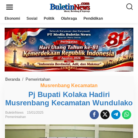
L
e
w
a
Ekonomi
Sosial
Politik
Olahraga
Pendidikan
t
i
k
e
k
o
n
t
e
n
Beranda
/
Pemerintahan
P
j
Musrenbang Kecamatan
B
Pj Bupati Kolaka Hadiri
u
p
Musrenbang Kecamatan Wundulako
a
t
i
BuletinNews
15/01/2025
K
Pemerintahan
o
l
a
k