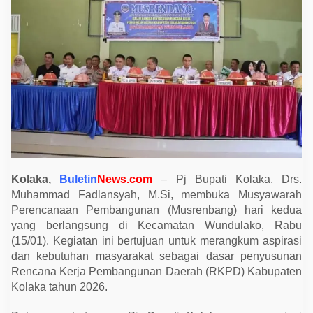
a
H
a
d
i
r
i
M
u
s
r
e
n
b
a
n
g
Kolaka,
Buletin
News.com
– Pj Bupati Kolaka, Drs.
K
e
Muhammad Fadlansyah, M.Si, membuka Musyawarah
c
Perencanaan Pembangunan (Musrenbang) hari kedua
a
m
yang berlangsung di Kecamatan Wundulako, Rabu
a
(15/01). Kegiatan ini bertujuan untuk merangkum aspirasi
t
a
dan kebutuhan masyarakat sebagai dasar penyusunan
n
Rencana Kerja Pembangunan Daerah (RKPD) Kabupaten
W
u
Kolaka tahun 2026.
n
d