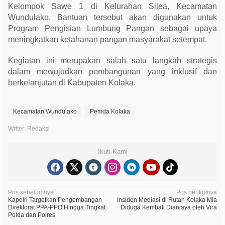
Kelompok Sawe 1 di Kelurahan Silea, Kecamatan
Wundulako. Bantuan tersebut akan digunakan untuk
Program Pengisian Lumbung Pangan sebagai upaya
meningkatkan ketahanan pangan masyarakat setempat.
Kegiatan ini merupakan salah satu langkah strategis
dalam mewujudkan pembangunan yang inklusif dan
berkelanjutan di Kabupaten Kolaka.
Kecamatan Wundulako
Pemda Kolaka
Writer: Redaksi
Ikuti Kami
N
Pos sebelumnya
Pos berikutnya
Kapolri Targetkan Pengembangan
Insiden Mediasi di Rutan Kolaka Mia
a
Direktorat PPA-PPO Hingga Tingkat
Diduga Kembali Dianiaya oleh Vira
Polda dan Polres
v