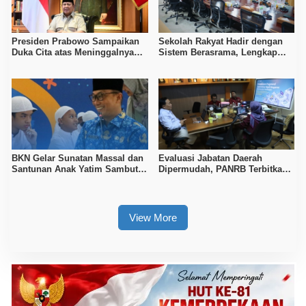
Presiden Prabowo Sampaikan
Sekolah Rakyat Hadir dengan
Duka Cita atas Meninggalnya
Sistem Berasrama, Lengkap
Pengemudi Ojol
Fasilitas dan Layanan
Kesehatan
BKN Gelar Sunatan Massal dan
Evaluasi Jabatan Daerah
Santunan Anak Yatim Sambut
Dipermudah, PANRB Terbitkan
Tahun Baru Islam 1447 H
Surat Persetujuan Terbaru
View More