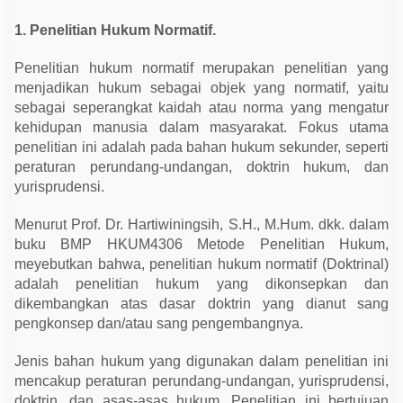
p
i
1. Penelitian Hukum Normatif.
r
i
s
Penelitian hukum normatif merupakan penelitian yang
menjadikan hukum sebagai objek yang normatif, yaitu
sebagai seperangkat kaidah atau norma yang mengatur
kehidupan manusia dalam masyarakat. Fokus utama
penelitian ini adalah pada bahan hukum sekunder, seperti
peraturan perundang-undangan, doktrin hukum, dan
yurisprudensi.
Menurut Prof. Dr. Hartiwiningsih, S.H., M.Hum. dkk. dalam
buku BMP HKUM4306 Metode Penelitian Hukum,
meyebutkan bahwa, penelitian hukum normatif (Doktrinal)
adalah penelitian hukum yang dikonsepkan dan
dikembangkan atas dasar doktrin yang dianut sang
pengkonsep dan/atau sang pengembangnya.
Jenis bahan hukum yang digunakan dalam penelitian ini
mencakup peraturan perundang-undangan, yurisprudensi,
doktrin, dan asas-asas hukum. Penelitian ini bertujuan