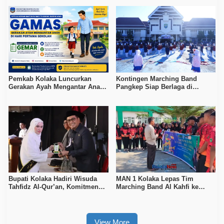
Pemkab Kolaka Luncurkan
Kontingen Marching Band
Gerakan Ayah Mengantar Anak
Pangkep Siap Berlaga di
di Hari Pertama Sekolah
MIMFEST 2026
Bupati Kolaka Hadiri Wisuda
MAN 1 Kolaka Lepas Tim
Tahfidz Al-Qur’an, Komitmen
Marching Band Al Kahfi ke
Dukung Pendidikan Keagamaan
Makassar International
Marching Fest 2026
View More