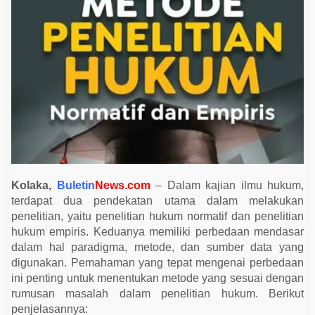
d
e
P
e
n
e
l
i
t
i
a
n
H
u
k
u
m
N
Kolaka,
Buletin
News.com
– Dalam kajian ilmu hukum,
o
terdapat dua pendekatan utama dalam melakukan
r
m
penelitian, yaitu penelitian hukum normatif dan penelitian
a
hukum empiris. Keduanya memiliki perbedaan mendasar
t
i
dalam hal paradigma, metode, dan sumber data yang
f
digunakan. Pemahaman yang tepat mengenai perbedaan
d
a
ini penting untuk menentukan metode yang sesuai dengan
n
rumusan masalah dalam penelitian hukum. Berikut
E
penjelasannya:
m