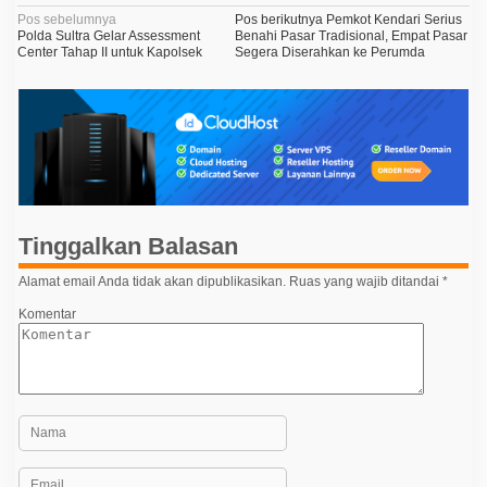
N
Pos sebelumnya
Pos berikutnya
Pemkot Kendari Serius
Polda Sultra Gelar Assessment
Benahi Pasar Tradisional, Empat Pasar
a
Center Tahap II untuk Kapolsek
Segera Diserahkan ke Perumda
v
i
g
a
s
i
Tinggalkan Balasan
p
o
Alamat email Anda tidak akan dipublikasikan.
Ruas yang wajib ditandai
*
s
Komentar