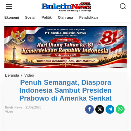
L
e
w
a
Ekonomi
Sosial
Politik
Olahraga
Pendidikan
t
i
k
e
k
o
n
t
e
n
Beranda
/
Video
P
e
Penuh Semangat, Diaspora
n
Indonesia Sambut Presiden
u
h
Prabowo di Amerika Serikat
S
e
m
BuletinNews
21/09/2025
a
Video
n
g
a
t