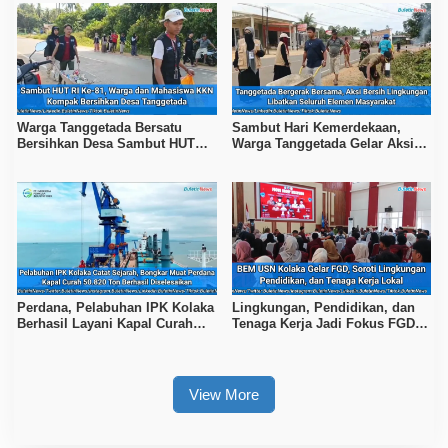
Warga Tanggetada Bersatu
Sambut Hari Kemerdekaan,
Bersihkan Desa Sambut HUT
Warga Tanggetada Gelar Aksi
Ke-81 RI
Bersih-Bersih Desa
Perdana, Pelabuhan IPK Kolaka
Lingkungan, Pendidikan, dan
Berhasil Layani Kapal Curah
Tenaga Kerja Jadi Fokus FGD
50.820 Ton
BEM USN Kolaka
View More