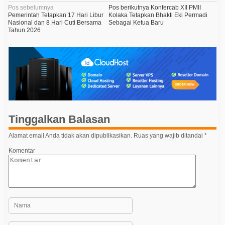
e
N
Pos sebelumnya
Pos berikutnya
Konfercab XII PMII
n
Pemerintah Tetapkan 17 Hari Libur
Kolaka Tetapkan Bhakti Eki Permadi
P
a
Nasional dan 8 Hari Cuti Bersama
Sebagai Ketua Baru
r
Tahun 2026
v
a
b
i
o
w
g
o
d
a
i
s
A
m
i
e
r
p
i
Tinggalkan Balasan
k
o
a
Alamat email Anda tidak akan dipublikasikan.
Ruas yang wajib ditandai
*
s
S
e
Komentar
r
i
k
a
t