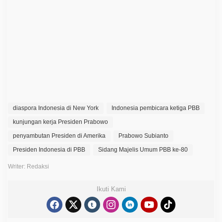
,
D
i
a
s
p
o
r
a
I
n
d
o
n
e
diaspora Indonesia di New York
Indonesia pembicara ketiga PBB
s
i
kunjungan kerja Presiden Prabowo
a
penyambutan Presiden di Amerika
S
Prabowo Subianto
a
Presiden Indonesia di PBB
Sidang Majelis Umum PBB ke-80
m
b
u
Writer: Redaksi
t
P
r
Ikuti Kami
e
s
i
d