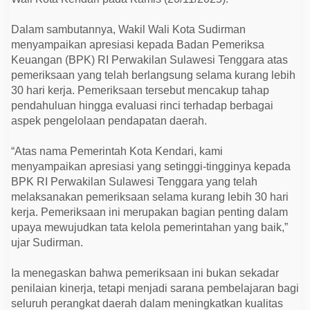
r
a
h
Dalam sambutannya, Wakil Wali Kota Sudirman
L
menyampaikan apresiasi kepada Badan Pemeriksa
e
w
Keuangan (BPK) RI Perwakilan Sulawesi Tenggara atas
a
pemeriksaan yang telah berlangsung selama kurang lebih
t
E
30 hari kerja. Pemeriksaan tersebut mencakup tahap
x
pendahuluan hingga evaluasi rinci terhadap berbagai
i
t
aspek pengelolaan pendapatan daerah.
M
e
e
“Atas nama Pemerintah Kota Kendari, kami
t
menyampaikan apresiasi yang setinggi-tingginya kepada
i
n
BPK RI Perwakilan Sulawesi Tenggara yang telah
g
melaksanakan pemeriksaan selama kurang lebih 30 hari
P
kerja. Pemeriksaan ini merupakan bagian penting dalam
e
m
upaya mewujudkan tata kelola pemerintahan yang baik,”
e
ujar Sudirman.
r
i
k
Ia menegaskan bahwa pemeriksaan ini bukan sekadar
s
a
penilaian kinerja, tetapi menjadi sarana pembelajaran bagi
a
seluruh perangkat daerah dalam meningkatkan kualitas
n