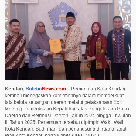
P
e
r
k
u
a
t
T
r
a
n
s
p
a
r
a
n
s
i
K
Kendari,
Buletin
News.com
– Pemerintah Kota Kendari
e
kembali menegaskan komitmennya dalam memperkuat
u
a
tata kelola keuangan daerah melalui pelaksanaan Exit
n
Meeting Pemeriksaan Kepatuhan atas Pengelolaan Pajak
g
a
Daerah dan Retribusi Daerah Tahun 2024 hingga Triwulan
n
III Tahun 2025. Pertemuan tersebut dipimpin Wakil Wali
D
Kota Kendari, Sudirman, dan berlangsung di ruang rapat
a
e
Wali Kota Kendari pada Kamis (20/11/2025).