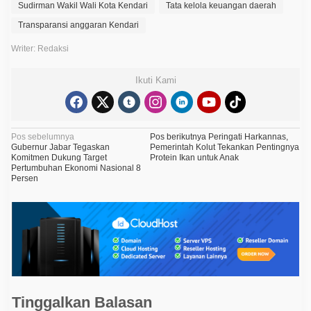
Sudirman Wakil Wali Kota Kendari
Tata kelola keuangan daerah
Transparansi anggaran Kendari
Writer: Redaksi
Ikuti Kami
N
Pos sebelumnya
Pos berikutnya
Peringati Harkannas,
Gubernur Jabar Tegaskan
Pemerintah Kolut Tekankan Pentingnya
a
Komitmen Dukung Target
Protein Ikan untuk Anak
Pertumbuhan Ekonomi Nasional 8
v
Persen
i
g
a
s
i
p
Tinggalkan Balasan
o