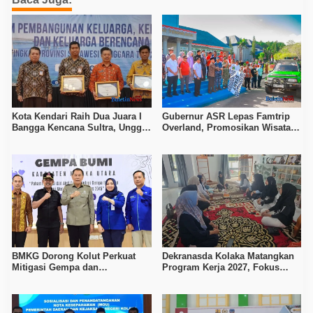
Kota Kendari Raih Dua Juara I
Gubernur ASR Lepas Famtrip
Bangga Kencana Sultra, Unggul
Overland, Promosikan Wisata
pada Pelayanan MOW dan Data
Bombana, Kolaka, dan Koltim
Keluarga
BMKG Dorong Kolut Perkuat
Dekranasda Kolaka Matangkan
Mitigasi Gempa dan
Program Kerja 2027, Fokus
Kesiapsiagaan Masyarakat
Tingkatkan Daya Saing
Kerajinan Lokal