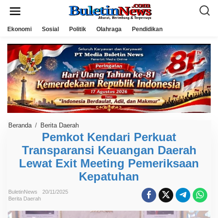
L
e
w
a
Ekonomi
Sosial
Politik
Olahraga
Pendidikan
t
i
k
e
k
o
n
t
e
n
Beranda
/
Berita Daerah
P
e
Pemkot Kendari Perkuat
m
Transparansi Keuangan Daerah
k
o
Lewat Exit Meeting Pemeriksaan
t
K
Kepatuhan
e
n
d
BuletinNews
20/11/2025
a
Berita Daerah
r
i