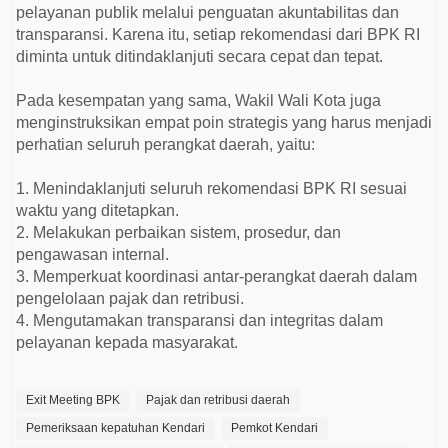
K
pelayanan publik melalui penguatan akuntabilitas dan
e
transparansi. Karena itu, setiap rekomendasi dari BPK RI
p
a
diminta untuk ditindaklanjuti secara cepat dan tepat.
t
u
h
Pada kesempatan yang sama, Wakil Wali Kota juga
a
menginstruksikan empat poin strategis yang harus menjadi
n
perhatian seluruh perangkat daerah, yaitu:
1. Menindaklanjuti seluruh rekomendasi BPK RI sesuai
waktu yang ditetapkan.
2. Melakukan perbaikan sistem, prosedur, dan
pengawasan internal.
3. Memperkuat koordinasi antar-perangkat daerah dalam
pengelolaan pajak dan retribusi.
4. Mengutamakan transparansi dan integritas dalam
pelayanan kepada masyarakat.
Exit Meeting BPK
Pajak dan retribusi daerah
Pemeriksaan kepatuhan Kendari
Pemkot Kendari