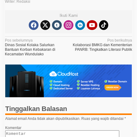
Writer: Redaksi
Ikuti Kami
N
Pos sebelumnya
Pos berikutnya
Dinas Sosial Kolaka Salurkan
Kolaborasi BMKG dan Kementerian
a
Bantuan Korban Kebakaran di
PANRB: Tingkatkan Literasi Publik
Kecamatan Wundulako
v
i
g
a
s
i
p
Tinggalkan Balasan
o
Alamat email Anda tidak akan dipublikasikan.
Ruas yang wajib ditandai
*
s
Komentar