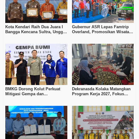
Kota Kendari Raih Dua Juara I
Gubernur ASR Lepas Famtrip
Bangga Kencana Sultra, Unggul
Overland, Promosikan Wisata
pada Pelayanan MOW dan Data
Bombana, Kolaka, dan Koltim
Keluarga
BMKG Dorong Kolut Perkuat
Dekranasda Kolaka Matangkan
Mitigasi Gempa dan
Program Kerja 2027, Fokus
Kesiapsiagaan Masyarakat
Tingkatkan Daya Saing
Kerajinan Lokal