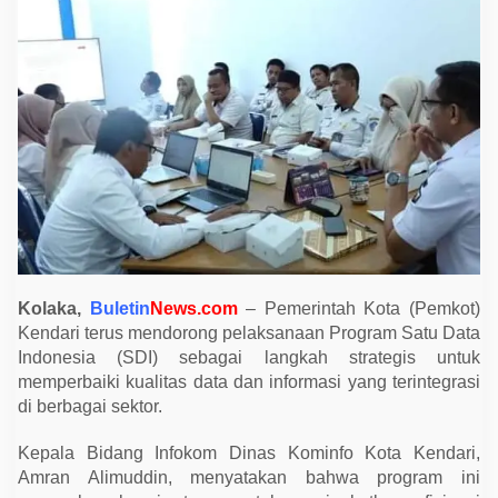
G
e
n
j
o
t
P
r
o
g
r
a
m
S
D
I
u
n
t
Kolaka,
Buletin
News.com
– Pemerintah Kota (Pemkot)
u
Kendari terus mendorong pelaksanaan Program Satu Data
k
T
Indonesia (SDI) sebagai langkah strategis untuk
i
memperbaiki kualitas data dan informasi yang terintegrasi
n
g
di berbagai sektor.
k
a
Kepala Bidang Infokom Dinas Kominfo Kota Kendari,
t
k
Amran Alimuddin, menyatakan bahwa program ini
a