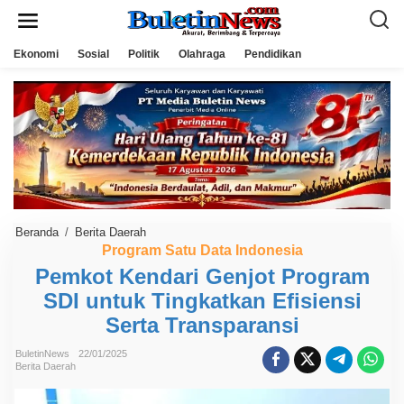
L
e
w
a
Ekonomi
Sosial
Politik
Olahraga
Pendidikan
t
i
k
e
k
o
n
t
e
n
Beranda
/
Berita Daerah
P
e
Program Satu Data Indonesia
m
Pemkot Kendari Genjot Program
k
o
SDI untuk Tingkatkan Efisiensi
t
K
Serta Transparansi
e
n
d
BuletinNews
22/01/2025
Berita Daerah
a
r
i