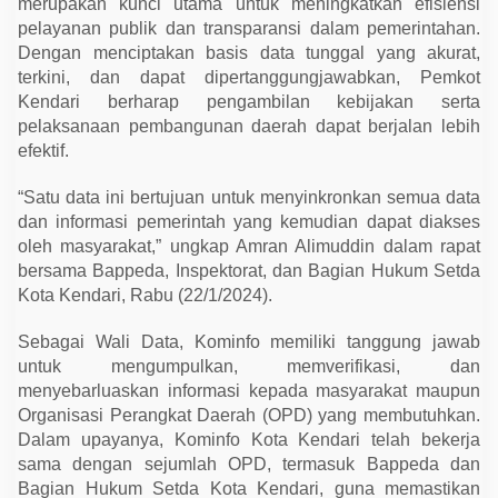
merupakan kunci utama untuk meningkatkan efisiensi
n
E
pelayanan publik dan transparansi dalam pemerintahan.
f
Dengan menciptakan basis data tunggal yang akurat,
i
s
terkini, dan dapat dipertanggungjawabkan, Pemkot
i
Kendari berharap pengambilan kebijakan serta
e
n
pelaksanaan pembangunan daerah dapat berjalan lebih
s
efektif.
i
S
e
“Satu data ini bertujuan untuk menyinkronkan semua data
r
dan informasi pemerintah yang kemudian dapat diakses
t
a
oleh masyarakat,” ungkap Amran Alimuddin dalam rapat
T
bersama Bappeda, Inspektorat, dan Bagian Hukum Setda
r
a
Kota Kendari, Rabu (22/1/2024).
n
s
p
Sebagai Wali Data, Kominfo memiliki tanggung jawab
a
untuk mengumpulkan, memverifikasi, dan
r
menyebarluaskan informasi kepada masyarakat maupun
a
n
Organisasi Perangkat Daerah (OPD) yang membutuhkan.
s
Dalam upayanya, Kominfo Kota Kendari telah bekerja
i
sama dengan sejumlah OPD, termasuk Bappeda dan
Bagian Hukum Setda Kota Kendari, guna memastikan