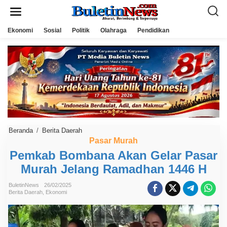
L
e
w
a
Ekonomi
Sosial
Politik
Olahraga
Pendidikan
t
i
k
e
k
o
n
t
e
n
Beranda
/
Berita Daerah
P
e
Pasar Murah
m
Pemkab Bombana Akan Gelar Pasar
k
a
Murah Jelang Ramadhan 1446 H
b
B
o
BuletinNews
26/02/2025
m
Berita Daerah
,
Ekonomi
b
a
n
a