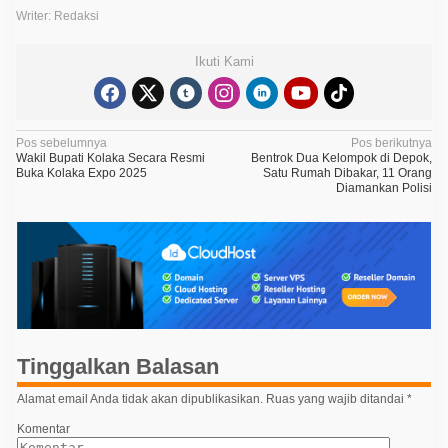
Writer: Redaksi
Ikuti Kami
N
Pos sebelumnya
Pos berikutnya
Wakil Bupati Kolaka Secara Resmi
Bentrok Dua Kelompok di Depok,
a
Buka Kolaka Expo 2025
Satu Rumah Dibakar, 11 Orang
Diamankan Polisi
v
i
g
a
s
i
p
Tinggalkan Balasan
o
Alamat email Anda tidak akan dipublikasikan.
Ruas yang wajib ditandai
*
s
Komentar