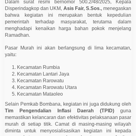
Dalam surat resmi bernomor 500.2/48/2025, Kepala
h
a
Disperindagkop dan UKM,
Asis Fair, S.Sos.,
menegaskan
n
bahwa kegiatan ini merupakan bentuk kepedulian
1
4
pemerintah terhadap masyarakat, terutama dalam
4
menghadapi kenaikan harga bahan pokok menjelang
6
H
Ramadhan.
Pasar Murah ini akan berlangsung di lima kecamatan,
yaitu:
Kecamatan Rumbia
Kecamatan Lantari Jaya
Kecamatan Rarowatu
Kecamatan Rarowatu Utara
Kecamatan Mataoleo
Selain Pemkab Bombana, kegiatan ini juga didukung oleh
Tim Pengendalian Inflasi Daerah (TPID)
guna
memastikan kelancaran dan efektivitas pelaksanaan pasar
murah di setiap titik. Camat di masing-masing wilayah
diminta untuk menyosialisasikan kegiatan ini kepada