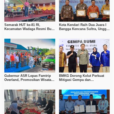
Semarak HUT ke-81 RI,
Kota Kendari Raih Dua Juara I
Kecamatan Wadaga Resmi Buka
Bangga Kencana Sultra, Unggul
Porseni Setelah Vakum Tujuh
pada Pelayanan MOW dan Data
Tahun
Keluarga
Gubernur ASR Lepas Famtrip
BMKG Dorong Kolut Perkuat
Overland, Promosikan Wisata
Mitigasi Gempa dan
Bombana, Kolaka, dan Koltim
Kesiapsiagaan Masyarakat