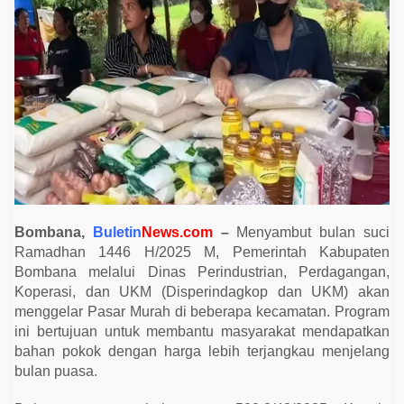
A
k
a
n
G
e
l
a
r
P
a
s
a
r
M
u
r
Bombana,
Buletin
News.com
–
Menyambut bulan suci
a
h
Ramadhan 1446 H/2025 M, Pemerintah Kabupaten
J
Bombana melalui Dinas Perindustrian, Perdagangan,
e
l
Koperasi, dan UKM (Disperindagkop dan UKM) akan
a
menggelar Pasar Murah di beberapa kecamatan. Program
n
g
ini bertujuan untuk membantu masyarakat mendapatkan
R
bahan pokok dengan harga lebih terjangkau menjelang
a
m
bulan puasa.
a
d