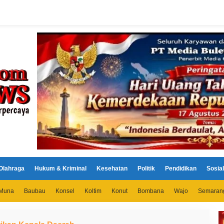
Olahraga
Hukum & Kriminal
Kesehatan
Politik
Pendidikan
Sosial
Muna
Baubau
Konsel
Koltim
Konut
Bombana
Wajo
Semaran