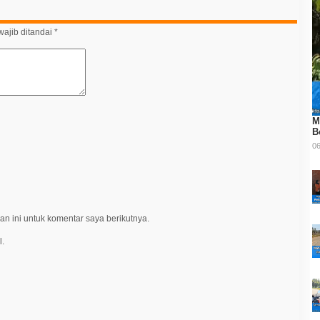
ajib ditandai
*
M
B
06
n ini untuk komentar saya berikutnya.
l.