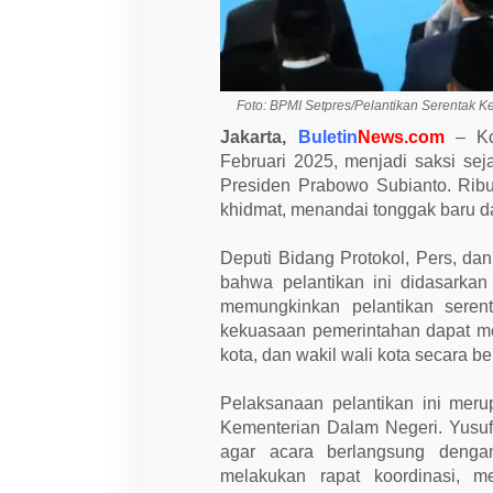
h
d
i
I
s
t
Foto: BPMI Setpres/Pelantikan Serentak Ke
a
n
Jakarta,
Buletin
News.com
– Kom
a
Februari 2025, menjadi saksi sej
N
e
Presiden Prabowo Subianto. Rib
g
khidmat, menandai tonggak baru d
a
r
a
Deputi Bidang Protokol, Pers, da
,
P
bahwa pelantikan ini didasarka
r
memungkinkan pelantikan seren
e
s
kekuasaan pemerintahan dapat mela
i
kota, dan wakil wali kota secara b
d
e
n
Pelaksanaan pelantikan ini meru
P
Kementerian Dalam Negeri. Yusu
r
a
agar acara berlangsung deng
b
melakukan rapat koordinasi, m
o