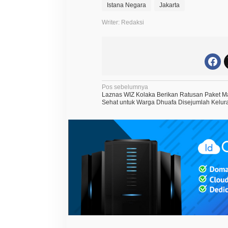
Istana Negara
Jakarta
Writer: Redaksi
N
Pos sebelumnya
Laznas WIZ Kolaka Berikan Ratusan Paket 
a
Sehat untuk Warga Dhuafa Disejumlah Kelu
v
i
g
a
s
i
p
o
s