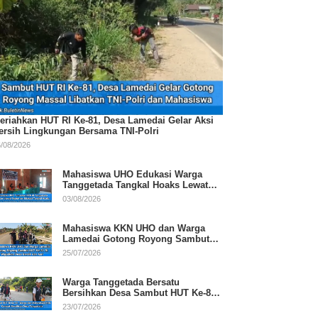
eriahkan HUT RI Ke-81, Desa Lamedai Gelar Aksi
ersih Lingkungan Bersama TNI-Polri
/08/2026
Mahasiswa UHO Edukasi Warga
Tanggetada Tangkal Hoaks Lewat
Program Literasi
03/08/2026
Mahasiswa KKN UHO dan Warga
Lamedai Gotong Royong Sambut
HUT Ke-81 RI
25/07/2026
Warga Tanggetada Bersatu
Bersihkan Desa Sambut HUT Ke-81
RI
23/07/2026