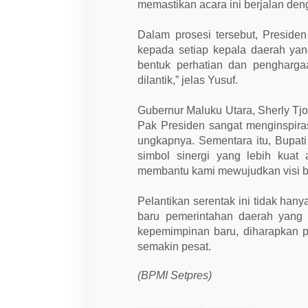
w
memastikan acara ini berjalan den
o
C
e
Dalam prosesi tersebut, Presid
t
kepada setiap kepala daerah yan
a
k
bentuk perhatian dan pengharga
S
dilantik,” jelas Yusuf.
e
j
a
Gubernur Maluku Utara, Sherly Tj
r
a
Pak Presiden sangat menginspiras
h
ungkapnya. Sementara itu, Bupati
B
a
simbol sinergi yang lebih kuat 
r
membantu kami mewujudkan visi be
u
Pelantikan serentak ini tidak han
baru pemerintahan daerah yang l
kepemimpinan baru, diharapkan 
semakin pesat.
(BPMI Setpres)