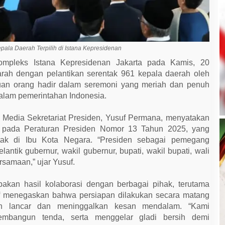
pala Daerah Terpilih di Istana Kepresidenan
pleks Istana Kepresidenan Jakarta pada Kamis, 20
arah dengan pelantikan serentak 961 kepala daerah oleh
uan orang hadir dalam seremoni yang meriah dan penuh
alam pemerintahan Indonesia.
n Media Sekretariat Presiden, Yusuf Permana, menyatakan
n pada Peraturan Presiden Nomor 13 Tahun 2025, yang
tak di Ibu Kota Negara. “Presiden sebagai pemegang
ntik gubernur, wakil gubernur, bupati, wakil bupati, wali
ersamaan,” ujar Yusuf.
pakan hasil kolaborasi dengan berbagai pihak, terutama
f menegaskan bahwa persiapan dilakukan secara matang
an lancar dan meninggalkan kesan mendalam. “Kami
embangun tenda, serta menggelar gladi bersih demi