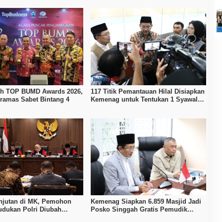
ih TOP BUMD Awards 2026,
117 Titik Pemantauan Hilal Disiapkan
ramas Sabet Bintang 4
Kemenag untuk Tentukan 1 Syawal
1447 H
njutan di MK, Pemohon
Kemenag Siapkan 6.859 Masjid Jadi
udukan Polri Diubah
Posko Singgah Gratis Pemudik
endagri
Lebaran 2026