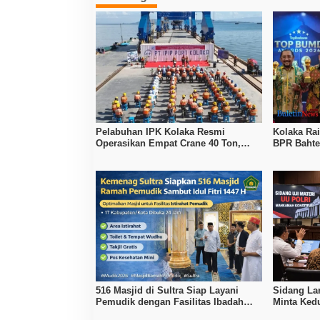
Pelabuhan IPK Kolaka Resmi
Kolaka Ra
Operasikan Empat Crane 40 Ton,
BPR Bahte
Perkuat Logistik Kawasan Industri
516 Masjid di Sultra Siap Layani
Sidang La
Pemudik dengan Fasilitas Ibadah
Minta Ked
dan Istirahat
Melalui M