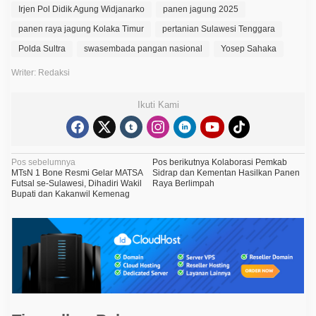
Irjen Pol Didik Agung Widjanarko
panen jagung 2025
panen raya jagung Kolaka Timur
pertanian Sulawesi Tenggara
Polda Sultra
swasembada pangan nasional
Yosep Sahaka
Writer: Redaksi
Ikuti Kami
N
Pos sebelumnya
Pos berikutnya
Kolaborasi Pemkab
MTsN 1 Bone Resmi Gelar MATSA
Sidrap dan Kementan Hasilkan Panen
a
Futsal se-Sulawesi, Dihadiri Wakil
Raya Berlimpah
Bupati dan Kakanwil Kemenag
v
i
g
a
s
i
p