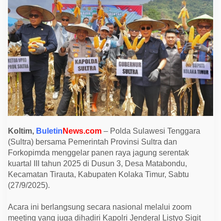
n
g
d
i
K
o
l
a
k
a
T
i
m
u
r
,
B
u
Koltim,
Buletin
News.com
– Polda Sulawesi Tenggara
k
(Sultra) bersama Pemerintah Provinsi Sultra dan
t
i
Forkopimda menggelar panen raya jagung serentak
K
kuartal III tahun 2025 di Dusun 3, Desa Matabondu,
o
m
Kecamatan Tirauta, Kabupaten Kolaka Timur, Sabtu
i
(27/9/2025).
t
m
e
Acara ini berlangsung secara nasional melalui zoom
n
K
meeting yang juga dihadiri Kapolri Jenderal Listyo Sigit