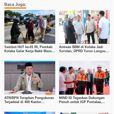
Baca Juga:
Sambut HUT ke-81 RI, Pemkab
Antrean BBM di Kolaka Jadi
Kolaka Gelar Kerja Bakti Massal
Sorotan, DPRD Turun Langsung
di Seluruh Wilayah
ke Depot Pertamina
ATR/BPN Terapkan Pengukuran
MIND ID Tegaskan Dukungan
Terjadwal di 400 Kantor
Penuh untuk IGP Pomalaa,
Pertanahan, Waktu Tunggu
Perkuat Sinergi Kawal PSN
Maksimal Tujuh Hari
Hilirisasi Nikel