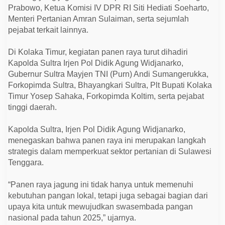
e
Prabowo, Ketua Komisi IV DPR RI Siti Hediati Soeharto,
t
a
Menteri Pertanian Amran Sulaiman, serta sejumlah
h
pejabat terkait lainnya.
a
n
a
Di Kolaka Timur, kegiatan panen raya turut dihadiri
n
Kapolda Sultra Irjen Pol Didik Agung Widjanarko,
P
a
Gubernur Sultra Mayjen TNI (Purn) Andi Sumangerukka,
n
Forkopimda Sultra, Bhayangkari Sultra, Plt Bupati Kolaka
g
a
Timur Yosep Sahaka, Forkopimda Koltim, serta pejabat
n
tinggi daerah.
N
a
s
Kapolda Sultra, Irjen Pol Didik Agung Widjanarko,
i
o
menegaskan bahwa panen raya ini merupakan langkah
n
strategis dalam memperkuat sektor pertanian di Sulawesi
a
l
Tenggara.
“Panen raya jagung ini tidak hanya untuk memenuhi
kebutuhan pangan lokal, tetapi juga sebagai bagian dari
upaya kita untuk mewujudkan swasembada pangan
nasional pada tahun 2025,” ujarnya.