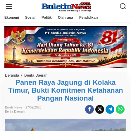
L
e
w
a
Ekonomi
Sosial
Politik
Olahraga
Pendidikan
t
i
k
e
k
o
n
t
e
n
Beranda
/
Berita Daerah
P
a
Panen Raya Jagung di Kolaka
n
Timur, Bukti Komitmen Ketahanan
e
n
Pangan Nasional
R
a
y
BuletinNews
27/09/2025
a
Berita Daerah
J
a
g
u