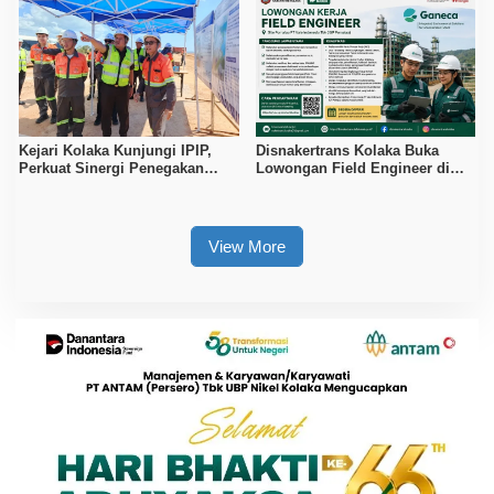
Kejari Kolaka Kunjungi IPIP,
Disnakertrans Kolaka Buka
Perkuat Sinergi Penegakan
Lowongan Field Engineer di
Hukum dan Investasi
Proyek PT Vale Pomalaa, Simak
Syaratnya
View More