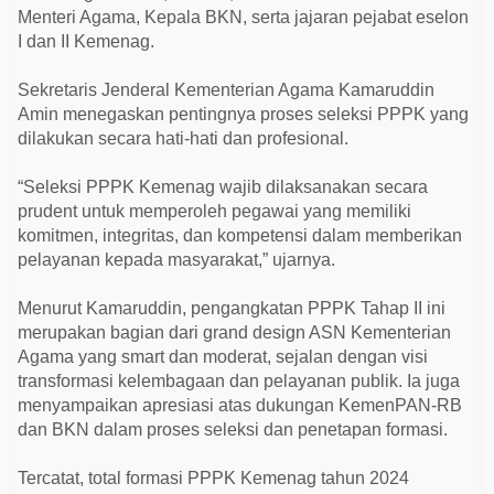
B
Menteri Agama, Kepala BKN, serta jajaran pejabat eselon
e
r
I dan II Kemenag.
u
s
Sekretaris Jenderal Kementerian Agama Kamaruddin
i
a
Amin menegaskan pentingnya proses seleksi PPPK yang
2
dilakukan secara hati-hati dan profesional.
0
T
a
“Seleksi PPPK Kemenag wajib dilaksanakan secara
h
u
prudent untuk memperoleh pegawai yang memiliki
n
komitmen, integritas, dan kompetensi dalam memberikan
a
n
pelayanan kepada masyarakat,” ujarnya.
Menurut Kamaruddin, pengangkatan PPPK Tahap II ini
merupakan bagian dari grand design ASN Kementerian
Agama yang smart dan moderat, sejalan dengan visi
transformasi kelembagaan dan pelayanan publik. Ia juga
menyampaikan apresiasi atas dukungan KemenPAN-RB
dan BKN dalam proses seleksi dan penetapan formasi.
Tercatat, total formasi PPPK Kemenag tahun 2024