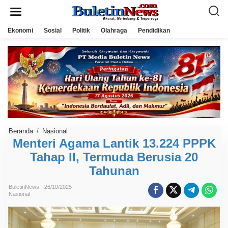
L
e
w
a
Ekonomi
Sosial
Politik
Olahraga
Pendidikan
t
i
k
e
k
o
n
t
e
n
Beranda
/
Nasional
M
e
Menteri Agama Lantik 13.224 PPPK
n
Tahap II, Termuda Berusia 20
t
e
Tahunan
r
i
A
BuletinNews
26/10/2025
g
Nasional
a
m
a
L