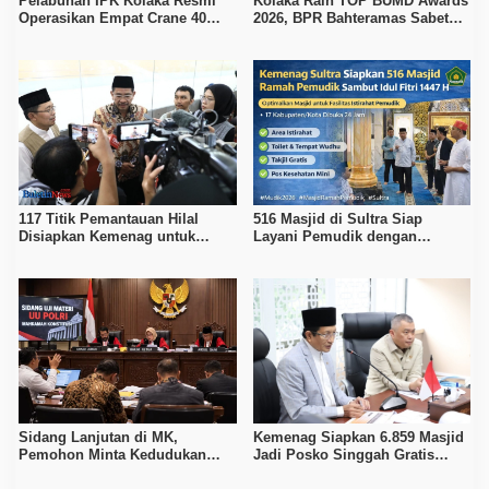
Pelabuhan IPK Kolaka Resmi
Kolaka Raih TOP BUMD Awards
Operasikan Empat Crane 40
2026, BPR Bahteramas Sabet
Ton, Perkuat Logistik Kawasan
Bintang 4
Industri
117 Titik Pemantauan Hilal
516 Masjid di Sultra Siap
Disiapkan Kemenag untuk
Layani Pemudik dengan
Tentukan 1 Syawal 1447 H
Fasilitas Ibadah dan Istirahat
Sidang Lanjutan di MK,
Kemenag Siapkan 6.859 Masjid
Pemohon Minta Kedudukan
Jadi Posko Singgah Gratis
Polri Diubah Melalui Mendagri
Pemudik Lebaran 2026