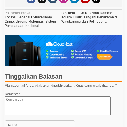
N
Pos sebelumnya
Pos berikutnya
Relawan Damkar
Korupsi Sebagai Extraordinary
Kolaka Dilatih Tangani Kebakaran di
a
Crime, Urgensi Reformasi Sistem
Watubangga dan Polinggona
Pemidanaan Nasional
v
i
g
a
s
i
p
Tinggalkan Balasan
o
Alamat email Anda tidak akan dipublikasikan.
Ruas yang wajib ditandai
*
s
Komentar