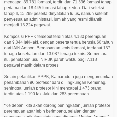
mencapai 89.781 formasi, terdiri dari 71.336 formasi tahap
pertama dan 18.445 formasi tahap kedua. Dari seleksi
tahap II, 13.289 peserta dinyatakan lulus, namun setelah
penyesuaian administrasi, jumlah yang resmi dilantik
menjadi 13.224 pegawai.
Komposisi PPPK tersebut terdiri atas 4.180 perempuan
dan 9.044 laki-laki, dengan peserta tertua berusia 60 tahun
dari IAIN Ambon. Berdasarkan jenis formasi, terdapat 137
tenaga kesehatan dan 13.087 tenaga teknis. Sementara
itu, penetapan usul NIP3K paruh waktu bagi 7.118
pegawai masih dalam proses.
Selain pelantikan PPPK, Kamaruddin juga mengumumkan
penambahan 96 profesor baru di lingkungan Kemenag,
sehingga jumlah profesor kini mencapai 1.473 orang,
terdiri atas 1.190 laki-laki dan 283 perempuan.
“Ke depan, kita akan dorong peningkatan jumlah profesor
perempuan agar lebih berimbang, sejalan dengan
semangat kurikulum cinta yang digagas Menteri Agama,”