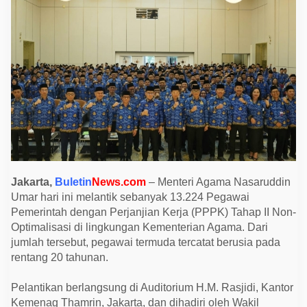
a
n
t
i
k
1
3
.
2
2
4
P
P
P
K
T
a
h
Jakarta,
Buletin
News.com
– Menteri Agama Nasaruddin
a
Umar hari ini melantik sebanyak 13.224 Pegawai
p
I
Pemerintah dengan Perjanjian Kerja (PPPK) Tahap II Non-
I
Optimalisasi di lingkungan Kementerian Agama. Dari
,
T
jumlah tersebut, pegawai termuda tercatat berusia pada
e
rentang 20 tahunan.
r
m
u
Pelantikan berlangsung di Auditorium H.M. Rasjidi, Kantor
d
a
Kemenag Thamrin, Jakarta, dan dihadiri oleh Wakil