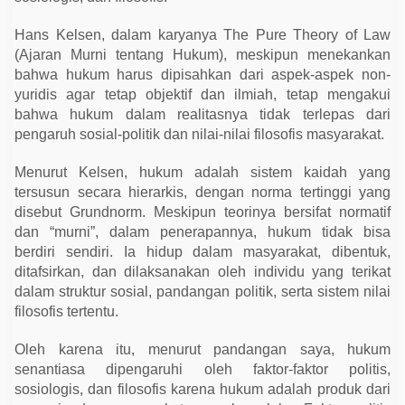
s
i
o
Hans Kelsen, dalam karyanya The Pure Theory of Law
l
(Ajaran Murni tentang Hukum), meskipun menekankan
o
g
bahwa hukum harus dipisahkan dari aspek-aspek non-
i
yuridis agar tetap objektif dan ilmiah, tetap mengakui
s
bahwa hukum dalam realitasnya tidak terlepas dari
,
d
pengaruh sosial-politik dan nilai-nilai filosofis masyarakat.
a
n
F
Menurut Kelsen, hukum adalah sistem kaidah yang
i
tersusun secara hierarkis, dengan norma tertinggi yang
l
o
disebut Grundnorm. Meskipun teorinya bersifat normatif
s
dan “murni”, dalam penerapannya, hukum tidak bisa
o
f
berdiri sendiri. Ia hidup dalam masyarakat, dibentuk,
i
ditafsirkan, dan dilaksanakan oleh individu yang terikat
s
s
dalam struktur sosial, pandangan politik, serta sistem nilai
e
filosofis tertentu.
p
e
r
Oleh karena itu, menurut pandangan saya, hukum
t
senantiasa dipengaruhi oleh faktor-faktor politis,
i
D
sosiologis, dan filosofis karena hukum adalah produk dari
i