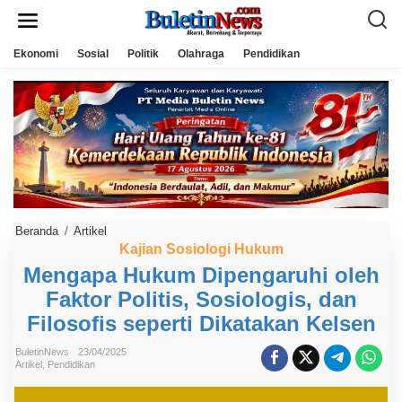
L
e
w
a
Ekonomi
Sosial
Politik
Olahraga
Pendidikan
t
i
k
e
k
o
n
t
e
n
Beranda
/
Artikel
M
e
Kajian Sosiologi Hukum
n
Mengapa Hukum Dipengaruhi oleh
g
a
Faktor Politis, Sosiologis, dan
p
a
Filosofis seperti Dikatakan Kelsen
H
u
k
BuletinNews
23/04/2025
Artikel
,
Pendidikan
u
m
D