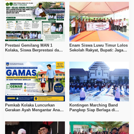
Prestasi Gemilang MAN 1
Enam Siswa Luwu Timur Lolos
Kolaka, Siswa Berprestasi dan
Sekolah Rakyat, Bupati: Jaga
Guru Berkarya Raih Apresiasi
Nama Baik Daerah
Pemkab Kolaka Luncurkan
Kontingen Marching Band
Gerakan Ayah Mengantar Anak
Pangkep Siap Berlaga di
di Hari Pertama Sekolah
MIMFEST 2026