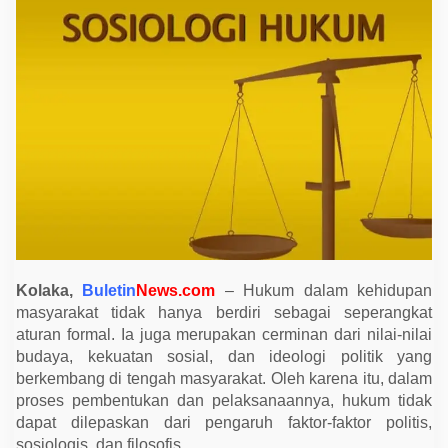
i
p
e
n
g
a
r
u
h
i
o
l
e
h
F
a
k
t
o
r
Kolaka,
Buletin
News.com
– Hukum dalam kehidupan
P
masyarakat tidak hanya berdiri sebagai seperangkat
o
aturan formal. Ia juga merupakan cerminan dari nilai-nilai
l
i
budaya, kekuatan sosial, dan ideologi politik yang
t
berkembang di tengah masyarakat. Oleh karena itu, dalam
i
s
proses pembentukan dan pelaksanaannya, hukum tidak
,
dapat dilepaskan dari pengaruh faktor-faktor politis,
S
o
sosiologis, dan filosofis.