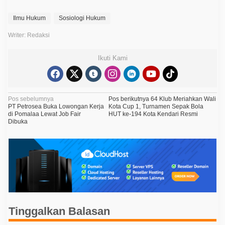
Ilmu Hukum
Sosiologi Hukum
Writer: Redaksi
Ikuti Kami
N
Pos sebelumnya
Pos berikutnya
64 Klub Meriahkan Wali
PT Petrosea Buka Lowongan Kerja
Kota Cup 1, Turnamen Sepak Bola
a
di Pomalaa Lewat Job Fair
HUT ke-194 Kota Kendari Resmi
Dibuka
v
i
g
a
s
i
p
Tinggalkan Balasan
o