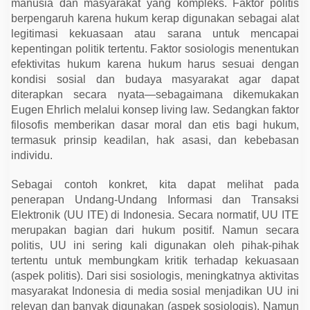
manusia dan masyarakat yang kompleks. Faktor politis
k
a
berpengaruh karena hukum kerap digunakan sebagai alat
t
legitimasi kekuasaan atau sarana untuk mencapai
a
k
kepentingan politik tertentu. Faktor sosiologis menentukan
a
efektivitas hukum karena hukum harus sesuai dengan
n
K
kondisi sosial dan budaya masyarakat agar dapat
e
diterapkan secara nyata—sebagaimana dikemukakan
l
Eugen Ehrlich melalui konsep living law. Sedangkan faktor
s
e
filosofis memberikan dasar moral dan etis bagi hukum,
n
termasuk prinsip keadilan, hak asasi, dan kebebasan
individu.
Sebagai contoh konkret, kita dapat melihat pada
penerapan Undang-Undang Informasi dan Transaksi
Elektronik (UU ITE) di Indonesia. Secara normatif, UU ITE
merupakan bagian dari hukum positif. Namun secara
politis, UU ini sering kali digunakan oleh pihak-pihak
tertentu untuk membungkam kritik terhadap kekuasaan
(aspek politis). Dari sisi sosiologis, meningkatnya aktivitas
masyarakat Indonesia di media sosial menjadikan UU ini
relevan dan banyak digunakan (aspek sosiologis). Namun